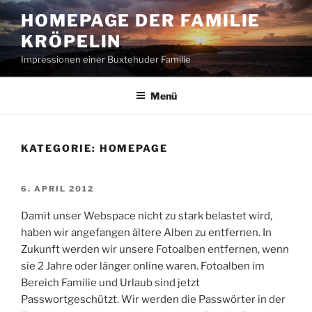
Zum
HOMEPAGE DER FAMILIE
Inhalt
KRÖPELIN
springen
Impressionen einer Buxtehuder Familie
Menü
KATEGORIE:
HOMEPAGE
VERÖFFENTLICHT
6. APRIL 2012
AM
Damit unser Webspace nicht zu stark belastet wird,
haben wir angefangen ältere Alben zu entfernen. In
Zukunft werden wir unsere Fotoalben entfernen, wenn
sie 2 Jahre oder länger online waren. Fotoalben im
Bereich Familie und Urlaub sind jetzt
Passwortgeschützt. Wir werden die Passwörter in der