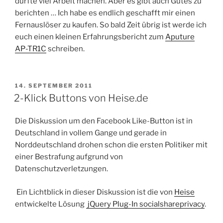
dürfte viel Arbeit machen. Aber es gibt auch Gutes zu
berichten … Ich habe es endlich geschafft mir einen
Fernauslöser zu kaufen. So bald Zeit übrig ist werde ich
euch einen kleinen Erfahrungsbericht zum
Aputure
AP-TR1C
schreiben.
VERÖFFENTLICHT
14. SEPTEMBER 2011
AM
2-Klick Buttons von Heise.de
Die Diskussion um den Facebook Like-Button ist in
Deutschland in vollem Gange und gerade in
Norddeutschland drohen schon die ersten Politiker mit
einer Bestrafung aufgrund von
Datenschutzverletzungen.
Ein Lichtblick in dieser Diskussion ist die von
Heise
entwickelte Lösung
jQuery Plug-In socialshareprivacy
.