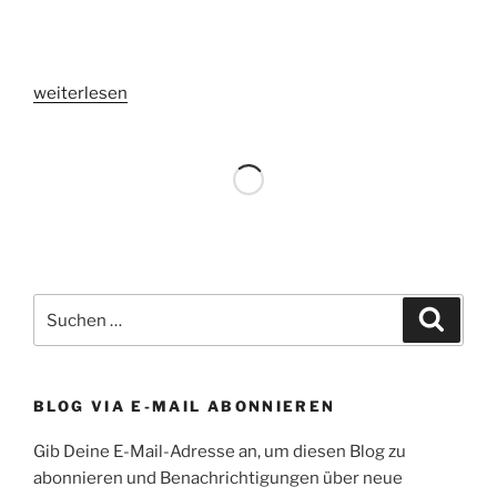
„2-
weiterlesen
Klick
Buttons
von
Heise.de“
Suchen
Suche
nach:
BLOG VIA E-MAIL ABONNIEREN
Gib Deine E-Mail-Adresse an, um diesen Blog zu
abonnieren und Benachrichtigungen über neue