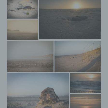
Auslesen, das Abfragen, die Verwendung, die
Offenlegung durch Übermittlung, Verbreitung oder eine
andere Form der Bereitstellung, den Abgleich oder die
Verknüpfung, die Einschränkung, das Löschen oder die
Vernichtung.
d) Einschränkung der Verarbeitung
Einschränkung der Verarbeitung ist die Markierung
gespeicherter personenbezogener Daten mit dem Ziel,
ihre künftige Verarbeitung einzuschränken.
e) Profiling
Profiling ist jede Art der automatisierten Verarbeitung
personenbezogener Daten, die darin besteht, dass
diese personenbezogenen Daten verwendet werden,
um bestimmte persönliche Aspekte, die sich auf eine
natürliche Person beziehen, zu bewerten,