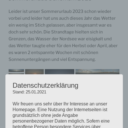
Leider ist unser Sommerurlaub 2023 schon wieder
vorbei und leider hat uns auch dieses Jahr das Wetter
ein wenig im Stich gelassen, aber insgesamt war es
doch sehr schön. Die Strandtage hielten sich in
Grenzen, das Wasser der Nordsee war eisigkalt und
das Wetter taugte eher für den Herbst oder April, aber
es waren 2 entspannte Wochen mit schönen
Sonnenuntergängen und viel Entspannung.
Datenschutzerklärung
Stand: 25.01.2021
Wir freuen uns sehr über Ihr Interesse an unser
Homepage. Eine Nutzung der Internetseiten ist
grundsätzlich ohne jede Angabe
personenbezogener Daten möglich. Sofern eine
betroffene Person besondere Services über