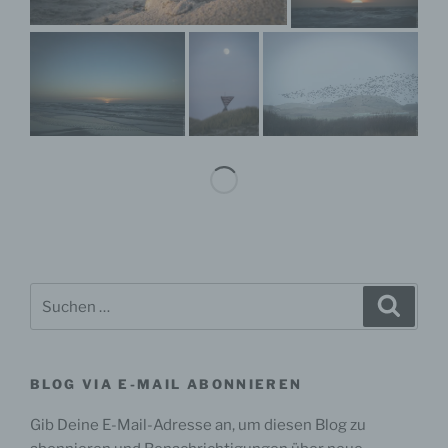
insbesondere, um Aspekte bezüglich Arbeitsleistung,
wirtschaftlicher Lage, Gesundheit, persönlicher
Vorlieben, Interessen, Zuverlässigkeit, Verhalten,
Aufenthaltsort oder Ortswechsel dieser natürlichen
Person zu analysieren oder vorherzusagen.
f) Pseudonymisierung
Pseudonymisierung ist die Verarbeitung
personenbezogener Daten in einer Weise, auf welche
die personenbezogenen Daten ohne Hinzuziehung
zusätzlicher Informationen nicht mehr einer
spezifischen betroffenen Person zugeordnet werden
können, sofern diese zusätzlichen Informationen
Suchen
gesondert aufbewahrt werden und technischen und
Suche
organisatorischen Maßnahmen unterliegen, die
nach:
gewährleisten, dass die personenbezogenen Daten
nicht einer identifizierten oder identifizierbaren
natürlichen Person zugewiesen werden.
BLOG VIA E-MAIL ABONNIEREN
Gib Deine E-Mail-Adresse an, um diesen Blog zu