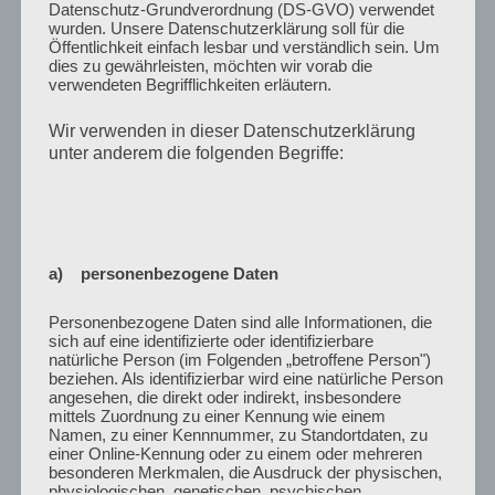
Datenschutz-Grundverordnung (DS-GVO) verwendet
wurden. Unsere Datenschutzerklärung soll für die
Öffentlichkeit einfach lesbar und verständlich sein. Um
dies zu gewährleisten, möchten wir vorab die
verwendeten Begrifflichkeiten erläutern.
Wir verwenden in dieser Datenschutzerklärung
unter anderem die folgenden Begriffe:
VERÖFFENTLICHT
11. JANUAR 2022
AM
Angelurlaub in Dänemark Dezember 2021
Da nach unserem Sommer und Herbsturlaub dank
Corona noch jede Menge Urlaub und Überstunden
a) personenbezogene Daten
über waren, ging es im Dezember nochmal nach
Dänemark für einen kleinen Angelurlaub.
Personenbezogene Daten sind alle Informationen, die
sich auf eine identifizierte oder identifizierbare
natürliche Person (im Folgenden „betroffene Person")
In der ersten Woche war das Wetter sehr kalt und
beziehen. Als identifizierbar wird eine natürliche Person
trocken, so das es am Anfang recht schwierig war
angesehen, die direkt oder indirekt, insbesondere
mittels Zuordnung zu einer Kennung wie einem
Fische zu fangen. Aber zu unserem Glück haben wir
Namen, zu einer Kennnummer, zu Standortdaten, zu
mehrmals das richtige Gewässer gefunden und
einer Online-Kennung oder zu einem oder mehreren
konnten Forellen und am Strand Dorsche und
besonderen Merkmalen, die Ausdruck der physischen,
physiologischen, genetischen, psychischen,