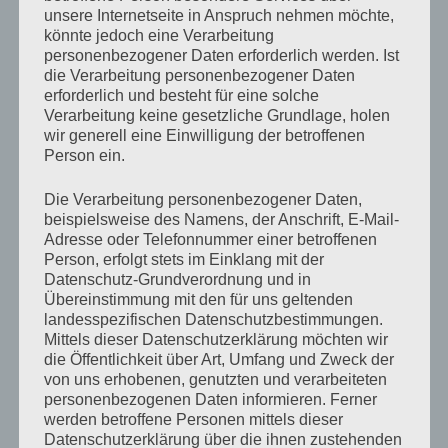
unsere Internetseite in Anspruch nehmen möchte,
könnte jedoch eine Verarbeitung
personenbezogener Daten erforderlich werden. Ist
die Verarbeitung personenbezogener Daten
VERÖFFENTLICHT
25. MAI 2022
erforderlich und besteht für eine solche
AM
Angelurlaub Mai 2022 – Nr. Lyngby
Verarbeitung keine gesetzliche Grundlage, holen
wir generell eine Einwilligung der betroffenen
Person ein.
Der letzte Urlaub ist zwar noch nicht lange her, aber wir
mussten noch einen letzten Gutschein aus der
Die Verarbeitung personenbezogener Daten,
Corona-Zeit verbrauchen. Nach 2 Jahren Ausfall war es
beispielsweise des Namens, der Anschrift, E-Mail-
dann Anfang Mai wieder soweit, der jährliche
Adresse oder Telefonnummer einer betroffenen
Angelurlaub in Dänemark konnte endlich wieder
Person, erfolgt stets im Einklang mit der
Datenschutz-Grundverordnung und in
stattfinden. Entgegen all unserer bisherigen Häuser,
Übereinstimmung mit den für uns geltenden
ging es diesmal nach Nr. Lyngby in die Nähe des
landesspezifischen Datenschutzbestimmungen.
Leuchtturmes nördlich von Hvide Sande.
Mittels dieser Datenschutzerklärung möchten wir
die Öffentlichkeit über Art, Umfang und Zweck der
Zu unserem Glück waren die Heringe Anfang Mai noch
von uns erhobenen, genutzten und verarbeiteten
personenbezogenen Daten informieren. Ferner
voll da, so das wir endlich wieder ein paar zu leckerem
werden betroffene Personen mittels dieser
Salat verarbeiten können. Im Herbst und Frühjahr 2021
Datenschutzerklärung über die ihnen zustehenden