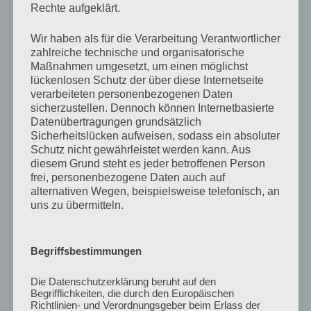
/ 2022 haben wir die Heringe irgendwie verpasst oder
Rechte aufgeklärt.
das Wetter hat uns einen Strich durch die Rechnung
gemacht.
Wir haben als für die Verarbeitung Verantwortlicher
zahlreiche technische und organisatorische
Einzig die Forellen wollten in diesem Jahr nicht so recht
Maßnahmen umgesetzt, um einen möglichst
lückenlosen Schutz der über diese Internetseite
an den Haken, aber das lässt sich zum Glück
verarbeiteten personenbezogenen Daten
verschmerzen. Leider war aber das Brandungsangeln
sicherzustellen. Dennoch können Internetbasierte
in diesem Jahr eine große Katastrophe, da sich an fast
Datenübertragungen grundsätzlich
allen Stränden sehr viele Wollhandkrabben und
Sicherheitslücken aufweisen, sodass ein absoluter
Taschenkrebse befunden haben.
Schutz nicht gewährleistet werden kann. Aus
diesem Grund steht es jeder betroffenen Person
frei, personenbezogene Daten auch auf
Wenigstens blieb noch ein wenig Zeit für die schönen
alternativen Wegen, beispielsweise telefonisch, an
Seiten des Tages, so das wir wieder reichlich
uns zu übermitteln.
wunderbare Bilder von Sonnenuntergängen machen
konnten.
Begriffsbestimmungen
Die Datenschutzerklärung beruht auf den
Begrifflichkeiten, die durch den Europäischen
Richtlinien- und Verordnungsgeber beim Erlass der