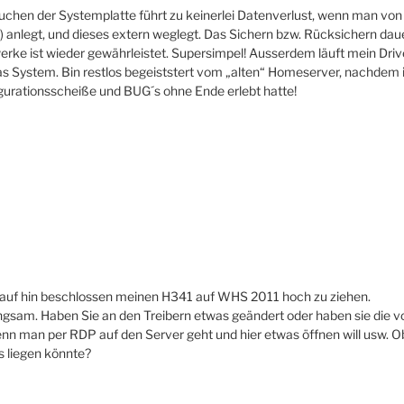
uchen der Systemplatte führt zu keinerlei Datenverlust, wenn man von
 anlegt, und dieses extern weglegt. Das Sichern bzw. Rücksichern daue
erke ist wieder gewährleistet. Supersimpel! Ausserdem läuft mein Driv
s System. Bin restlos begeiststert vom „alten“ Homeserver, nachdem i
rationsscheiße und BUG´s ohne Ende erlebt hatte!
arauf hin beschlossen meinen H341 auf WHS 2011 hoch zu ziehen.
angsam. Haben Sie an den Treibern etwas geändert oder haben sie die
enn man per RDP auf den Server geht und hier etwas öffnen will usw.
s liegen könnte?