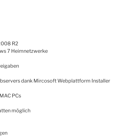
 2008 R2
ows 7 Heimnetzwerke
Freigaben
bservers dank Mircosoft Webplattform Installer
d MAC PCs
atten möglich
gen