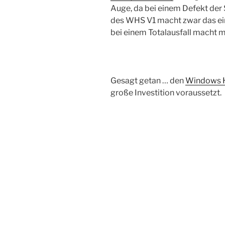
Auge, da bei einem Defekt der
des WHS V1 macht zwar das einb
bei einem Totalausfall macht m
Gesagt getan … den
Windows H
große Investition voraussetzt.