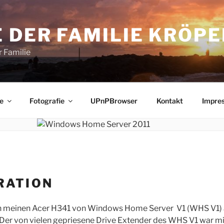
 DER FAMILIE KRÖPE
 Familie
e
Fotografie
UPnPBrowser
Kontakt
Impre
RATION
en meinen Acer H341 von Windows Home Server V1 (WHS V1)
 Der von vielen gepriesene Drive Extender des WHS V1 war mi