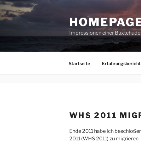
Zum
Inhalt
HOMEPAGE
springen
Impressionen einer Buxtehuder
Startseite
Erfahrungsbericht
WHS 2011 MIG
Ende 2011 habe ich beschloß
2011 (WHS 2011)
zu migrieren.