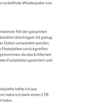
 ruckelfreie Wiedergabe von
chwerste Teil der gesamten
platten übertragen. Ist genug
der Daten verwendet werden.
e Festplatten zurückgreifen
h genommen, da das Entfernen
nten Festplatten gesichert und
tplatte hatte ich aus
em habe ich dann einen 1 TB
t habe.