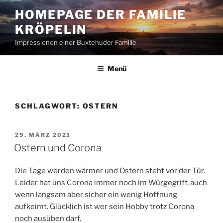
Zum
HOMEPAGE DER FAMILIE
Inhalt
KRÖPELIN
springen
Impressionen einer Buxtehuder Familie
Menü
SCHLAGWORT:
OSTERN
VERÖFFENTLICHT
29. MÄRZ 2021
AM
Ostern und Corona
Die Tage werden wärmer und Ostern steht vor der Tür.
Leider hat uns Corona immer noch im Würgegriff, auch
wenn langsam aber sicher ein wenig Hoffnung
aufkeimt. Glücklich ist wer sein Hobby trotz Corona
noch ausüben darf.