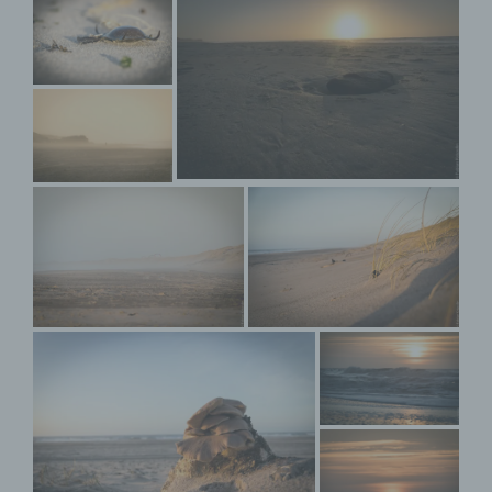
Auslesen, das Abfragen, die Verwendung, die
Offenlegung durch Übermittlung, Verbreitung oder eine
andere Form der Bereitstellung, den Abgleich oder die
Verknüpfung, die Einschränkung, das Löschen oder die
Vernichtung.
d) Einschränkung der Verarbeitung
Einschränkung der Verarbeitung ist die Markierung
gespeicherter personenbezogener Daten mit dem Ziel,
ihre künftige Verarbeitung einzuschränken.
e) Profiling
Profiling ist jede Art der automatisierten Verarbeitung
personenbezogener Daten, die darin besteht, dass
diese personenbezogenen Daten verwendet werden,
um bestimmte persönliche Aspekte, die sich auf eine
natürliche Person beziehen, zu bewerten,