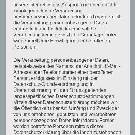
unsere Internetseite in Anspruch nehmen möchte,
könnte jedoch eine Verarbeitung
personenbezogener Daten erforderlich werden. Ist
die Verarbeitung personenbezogener Daten
VERÖFFENTLICHT
25. MAI 2022
erforderlich und besteht für eine solche
AM
Angelurlaub Mai 2022 – Nr. Lyngby
Verarbeitung keine gesetzliche Grundlage, holen
wir generell eine Einwilligung der betroffenen
Person ein.
Der letzte Urlaub ist zwar noch nicht lange her, aber wir
mussten noch einen letzten Gutschein aus der
Die Verarbeitung personenbezogener Daten,
Corona-Zeit verbrauchen. Nach 2 Jahren Ausfall war es
beispielsweise des Namens, der Anschrift, E-Mail-
dann Anfang Mai wieder soweit, der jährliche
Adresse oder Telefonnummer einer betroffenen
Angelurlaub in Dänemark konnte endlich wieder
Person, erfolgt stets im Einklang mit der
Datenschutz-Grundverordnung und in
stattfinden. Entgegen all unserer bisherigen Häuser,
Übereinstimmung mit den für uns geltenden
ging es diesmal nach Nr. Lyngby in die Nähe des
landesspezifischen Datenschutzbestimmungen.
Leuchtturmes nördlich von Hvide Sande.
Mittels dieser Datenschutzerklärung möchten wir
die Öffentlichkeit über Art, Umfang und Zweck der
Zu unserem Glück waren die Heringe Anfang Mai noch
von uns erhobenen, genutzten und verarbeiteten
personenbezogenen Daten informieren. Ferner
voll da, so das wir endlich wieder ein paar zu leckerem
werden betroffene Personen mittels dieser
Salat verarbeiten können. Im Herbst und Frühjahr 2021
Datenschutzerklärung über die ihnen zustehenden