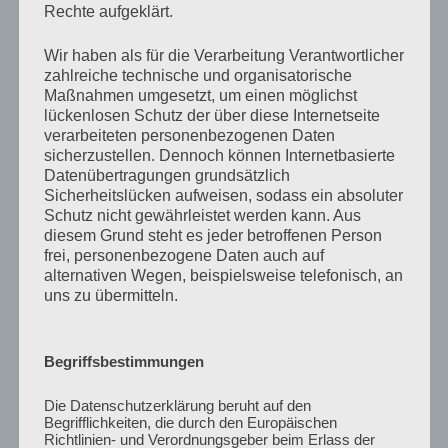
/ 2022 haben wir die Heringe irgendwie verpasst oder
Rechte aufgeklärt.
das Wetter hat uns einen Strich durch die Rechnung
gemacht.
Wir haben als für die Verarbeitung Verantwortlicher
zahlreiche technische und organisatorische
Einzig die Forellen wollten in diesem Jahr nicht so recht
Maßnahmen umgesetzt, um einen möglichst
lückenlosen Schutz der über diese Internetseite
an den Haken, aber das lässt sich zum Glück
verarbeiteten personenbezogenen Daten
verschmerzen. Leider war aber das Brandungsangeln
sicherzustellen. Dennoch können Internetbasierte
in diesem Jahr eine große Katastrophe, da sich an fast
Datenübertragungen grundsätzlich
allen Stränden sehr viele Wollhandkrabben und
Sicherheitslücken aufweisen, sodass ein absoluter
Taschenkrebse befunden haben.
Schutz nicht gewährleistet werden kann. Aus
diesem Grund steht es jeder betroffenen Person
frei, personenbezogene Daten auch auf
Wenigstens blieb noch ein wenig Zeit für die schönen
alternativen Wegen, beispielsweise telefonisch, an
Seiten des Tages, so das wir wieder reichlich
uns zu übermitteln.
wunderbare Bilder von Sonnenuntergängen machen
konnten.
Begriffsbestimmungen
Die Datenschutzerklärung beruht auf den
Begrifflichkeiten, die durch den Europäischen
Richtlinien- und Verordnungsgeber beim Erlass der