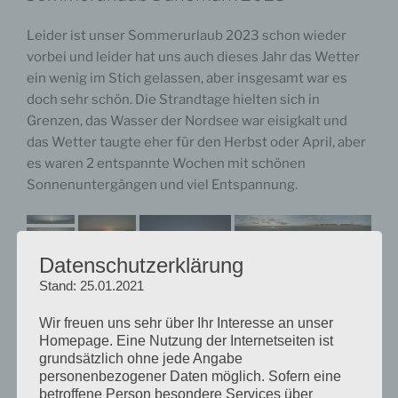
Leider ist unser Sommerurlaub 2023 schon wieder
vorbei und leider hat uns auch dieses Jahr das Wetter
ein wenig im Stich gelassen, aber insgesamt war es
doch sehr schön. Die Strandtage hielten sich in
Grenzen, das Wasser der Nordsee war eisigkalt und
das Wetter taugte eher für den Herbst oder April, aber
es waren 2 entspannte Wochen mit schönen
Sonnenuntergängen und viel Entspannung.
Datenschutzerklärung
Stand: 25.01.2021
Wir freuen uns sehr über Ihr Interesse an unser
Homepage. Eine Nutzung der Internetseiten ist
grundsätzlich ohne jede Angabe
personenbezogener Daten möglich. Sofern eine
betroffene Person besondere Services über