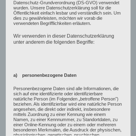
Datenschutz-Grundverordnung (DS-GVO) verwendet
wurden. Unsere Datenschutzerklärung soll für die
Öffentlichkeit einfach lesbar und verständlich sein. Um
dies zu gewährleisten, möchten wir vorab die
verwendeten Begrifflichkeiten erläutern.
Wir verwenden in dieser Datenschutzerklärung
unter anderem die folgenden Begriffe:
VERÖFFENTLICHT
11. JANUAR 2022
AM
Angelurlaub in Dänemark Dezember 2021
Da nach unserem Sommer und Herbsturlaub dank
Corona noch jede Menge Urlaub und Überstunden
a) personenbezogene Daten
über waren, ging es im Dezember nochmal nach
Dänemark für einen kleinen Angelurlaub.
Personenbezogene Daten sind alle Informationen, die
sich auf eine identifizierte oder identifizierbare
natürliche Person (im Folgenden „betroffene Person")
In der ersten Woche war das Wetter sehr kalt und
beziehen. Als identifizierbar wird eine natürliche Person
trocken, so das es am Anfang recht schwierig war
angesehen, die direkt oder indirekt, insbesondere
mittels Zuordnung zu einer Kennung wie einem
Fische zu fangen. Aber zu unserem Glück haben wir
Namen, zu einer Kennnummer, zu Standortdaten, zu
mehrmals das richtige Gewässer gefunden und
einer Online-Kennung oder zu einem oder mehreren
konnten Forellen und am Strand Dorsche und
besonderen Merkmalen, die Ausdruck der physischen,
physiologischen, genetischen, psychischen,