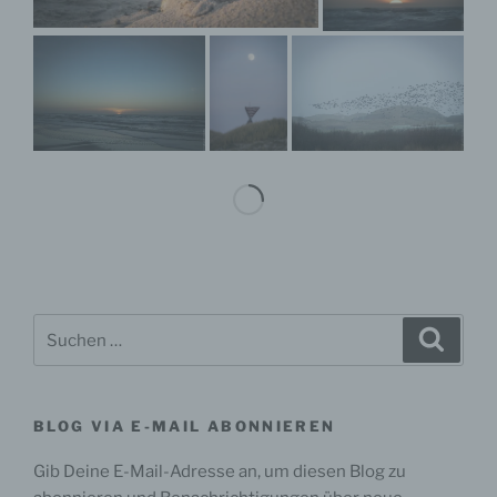
insbesondere, um Aspekte bezüglich Arbeitsleistung,
wirtschaftlicher Lage, Gesundheit, persönlicher
Vorlieben, Interessen, Zuverlässigkeit, Verhalten,
Aufenthaltsort oder Ortswechsel dieser natürlichen
Person zu analysieren oder vorherzusagen.
f) Pseudonymisierung
Pseudonymisierung ist die Verarbeitung
personenbezogener Daten in einer Weise, auf welche
die personenbezogenen Daten ohne Hinzuziehung
zusätzlicher Informationen nicht mehr einer
spezifischen betroffenen Person zugeordnet werden
können, sofern diese zusätzlichen Informationen
Suchen
gesondert aufbewahrt werden und technischen und
Suche
organisatorischen Maßnahmen unterliegen, die
nach:
gewährleisten, dass die personenbezogenen Daten
nicht einer identifizierten oder identifizierbaren
natürlichen Person zugewiesen werden.
BLOG VIA E-MAIL ABONNIEREN
Gib Deine E-Mail-Adresse an, um diesen Blog zu