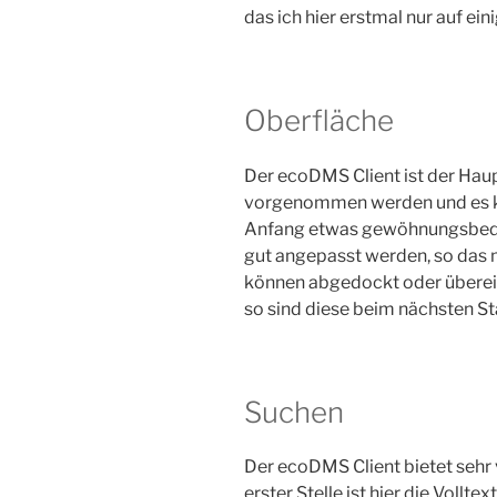
das ich hier erstmal nur auf e
Oberfläche
Der ecoDMS Client ist der Hau
vorgenommen werden und es ka
Anfang etwas gewöhnungsbedürf
gut angepasst werden, so das 
können abgedockt oder überein
so sind diese beim nächsten Sta
Suchen
Der ecoDMS Client bietet sehr 
erster Stelle ist hier die Voll