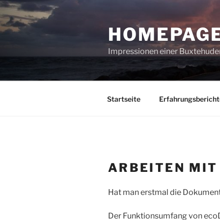
Zum
Inhalt
HOMEPAGE
springen
Impressionen einer Buxtehuder
Startseite
Erfahrungsbericht
ARBEITEN MIT
Hat man erstmal die Dokumente
Der Funktionsumfang von ecoDMS