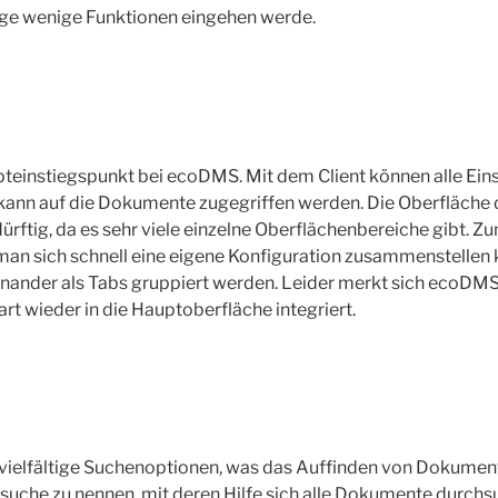
inige wenige Funktionen eingehen werde.
pteinstiegspunkt bei ecoDMS. Mit dem Client können alle Ein
nn auf die Dokumente zugegriffen werden. Die Oberfläche 
tig, da es sehr viele einzelne Oberflächenbereiche gibt. Z
man sich schnell eine eigene Konfiguration zusammenstellen
ander als Tabs gruppiert werden. Leider merkt sich ecoDMS
rt wieder in die Hauptoberfläche integriert.
vielfältige Suchenoptionen, was das Auffinden von Dokumente
textsuche zu nennen, mit deren Hilfe sich alle Dokumente durch