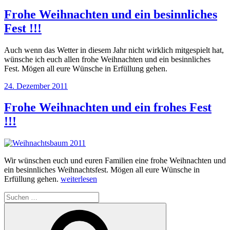
am
Frohe Weihnachten und ein besinnliches
Fest !!!
Auch wenn das Wetter in diesem Jahr nicht wirklich mitgespielt hat,
wünsche ich euch allen frohe Weihnachten und ein besinnliches
Fest. Mögen all eure Wünsche in Erfüllung gehen.
Veröffentlicht
24. Dezember 2011
am
Frohe Weihnachten und ein frohes Fest
!!!
Wir wünschen euch und euren Familien eine frohe Weihnachten und
ein besinnliches Weihnachtsfest. Mögen all eure Wünsche in
„Frohe
Erfüllung gehen.
weiterlesen
Weihnachten
Suchen
und
nach:
ein
Suchen
frohes
Fest