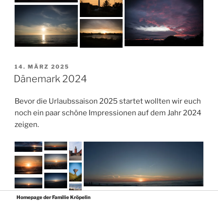
VERÖFFENTLICHT
14. MÄRZ 2025
AM
Dänemark 2024
Bevor die Urlaubssaison 2025 startet wollten wir euch
noch ein paar schöne Impressionen auf dem Jahr 2024
zeigen.
Homepage der Familie Kröpelin
Impressum
/
Mit Stolz präsentiert von WordPress
Theme: Twenty Seventeen