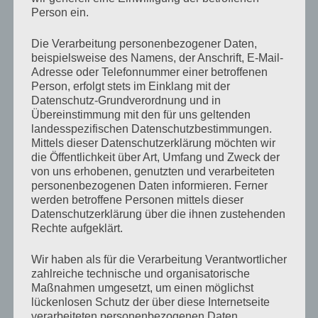
Person ein.
Die Verarbeitung personenbezogener Daten,
VERÖFFENTLICHT
11. APRIL 2012
beispielsweise des Namens, der Anschrift, E-Mail-
AM
Lightroom 4
Adresse oder Telefonnummer einer betroffenen
Person, erfolgt stets im Einklang mit der
Datenschutz-Grundverordnung und in
Lightroom 4 ist ja nun schon einige Zeit verfügbar und
Übereinstimmung mit den für uns geltenden
auch ich habe endlich ein Angebot gefunden. Hoffen
landesspezifischen Datenschutzbestimmungen.
wir mal das die Installation und die Umwandlung des
Mittels dieser Datenschutzerklärung möchten wir
alten Kataloges reibungslos über die Bühne geht. Auf
die Öffentlichkeit über Art, Umfang und Zweck der
die Neuerungen bin ich schon sehr gespannt.
von uns erhobenen, genutzten und verarbeiteten
personenbezogenen Daten informieren. Ferner
werden betroffene Personen mittels dieser
Datenschutzerklärung über die ihnen zustehenden
VERÖFFENTLICHT
11. APRIL 2012
Rechte aufgeklärt.
AM
UPnPBrowser
Wir haben als für die Verarbeitung Verantwortlicher
zahlreiche technische und organisatorische
Maßnahmen umgesetzt, um einen möglichst
lückenlosen Schutz der über diese Internetseite
verarbeiteten personenbezogenen Daten