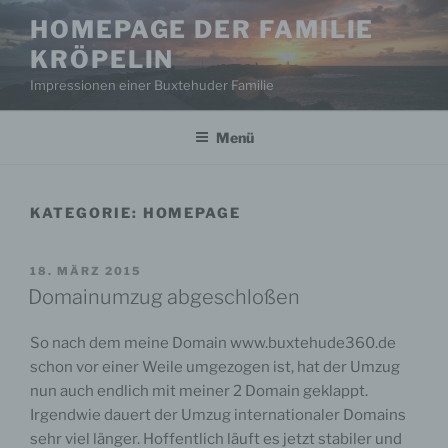
Zum
HOMEPAGE DER FAMILIE
Inhalt
KRÖPELIN
springen
Impressionen einer Buxtehuder Familie
Menü
KATEGORIE:
HOMEPAGE
VERÖFFENTLICHT
18. MÄRZ 2015
AM
Domainumzug abgeschloßen
So nach dem meine Domain www.buxtehude360.de
schon vor einer Weile umgezogen ist, hat der Umzug
nun auch endlich mit meiner 2 Domain geklappt.
Irgendwie dauert der Umzug internationaler Domains
sehr viel länger. Hoffentlich läuft es jetzt stabiler und