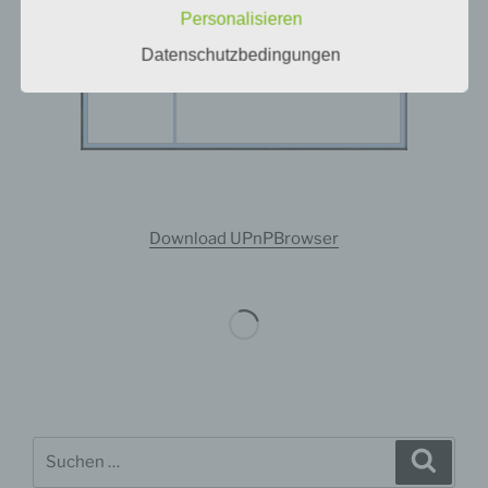
Personalisieren
Datenschutzbedingungen
a) personenbezogene Daten
Personenbezogene Daten sind alle Informationen, die
sich auf eine identifizierte oder identifizierbare
natürliche Person (im Folgenden „betroffene Person")
beziehen. Als identifizierbar wird eine natürliche Person
Download UPnPBrowser
angesehen, die direkt oder indirekt, insbesondere
mittels Zuordnung zu einer Kennung wie einem
Namen, zu einer Kennnummer, zu Standortdaten, zu
einer Online-Kennung oder zu einem oder mehreren
besonderen Merkmalen, die Ausdruck der physischen,
physiologischen, genetischen, psychischen,
wirtschaftlichen, kulturellen oder sozialen Identität
dieser natürlichen Person sind, identifiziert werden
kann.
Suchen
Suche
nach:
b) betroffene Person