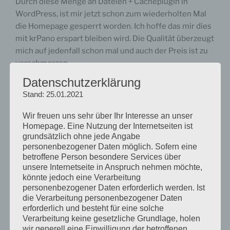
Durch diese Menge an Dateien + Cacheplugin in
WordPress, ist mir jetzt schon zum wiederholten Mal
die Homepage gesperrt worden. Ich hoffe das mir dies
mit krPano erspart bleiben wird. Die Qualität überzeugt
mich auf jedenfall schon mal und auch der Preis ist zu
verschmerzen.
Datenschutzerklärung
Drückt mir die Daumen! Die Umstellung von
Stand: 25.01.2021
Buxtehude360.de auf krPano wird ein verdammt
hartes Stück Arbeit.
Wir freuen uns sehr über Ihr Interesse an unser
Homepage. Eine Nutzung der Internetseiten ist
grundsätzlich ohne jede Angabe
personenbezogener Daten möglich. Sofern eine
betroffene Person besondere Services über
unsere Internetseite in Anspruch nehmen möchte,
VERÖFFENTLICHT
28. JUNI 2012
könnte jedoch eine Verarbeitung
AM
personenbezogener Daten erforderlich werden. Ist
Auf Grund fehlender Zeit habe ich beschlossen meinen
die Verarbeitung personenbezogener Daten
Fotografieblog als Unterseite in unsere Homepage zu
erforderlich und besteht für eine solche
integrieren. Die alten Beiträge werde ich nur teilweise
Verarbeitung keine gesetzliche Grundlage, holen
wir generell eine Einwilligung der betroffenen
überführen und hier neu anlegen.