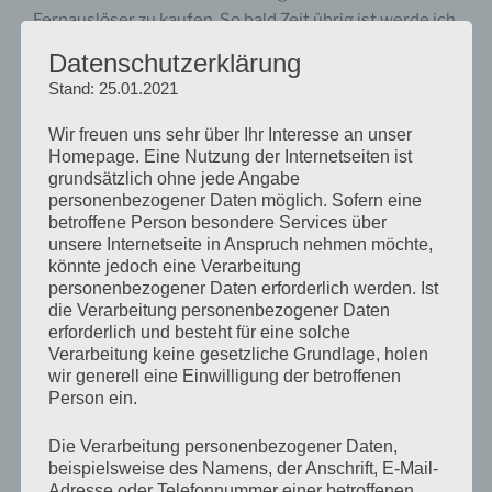
Fernauslöser zu kaufen. So bald Zeit übrig ist werde ich
euch einen kleinen Erfahrungsbericht zum
Aputure
Datenschutzerklärung
AP-TR1C
schreiben.
Stand: 25.01.2021
Wir freuen uns sehr über Ihr Interesse an unser
Homepage. Eine Nutzung der Internetseiten ist
grundsätzlich ohne jede Angabe
KATEGORIEN
NEWS
personenbezogener Daten möglich. Sofern eine
SCHLAGWÖRTER
APUTURE AP-TR1C
,
FERNAUSLÖSER
,
betroffene Person besondere Services über
HOMESERVER
,
MIGRATION
,
WHS 1
,
WHS 2011
unsere Internetseite in Anspruch nehmen möchte,
könnte jedoch eine Verarbeitung
personenbezogener Daten erforderlich werden. Ist
die Verarbeitung personenbezogener Daten
erforderlich und besteht für eine solche
Beitragsnavigation
Verarbeitung keine gesetzliche Grundlage, holen
Vorheriger
ZURÜCK
wir generell eine Einwilligung der betroffenen
Beitrag
Migration Homeserver auf WHS 2011
Person ein.
Nächster
WEITER
Die Verarbeitung personenbezogener Daten,
beispielsweise des Namens, der Anschrift, E-Mail-
Beitrag
Und schon ist das neue Jahr dahin …
Adresse oder Telefonnummer einer betroffenen