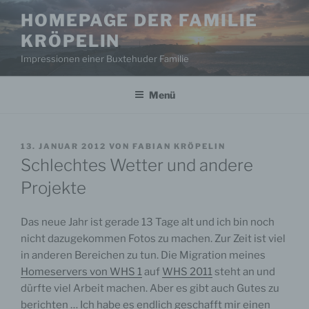
Zum
HOMEPAGE DER FAMILIE
Inhalt
KRÖPELIN
springen
Impressionen einer Buxtehuder Familie
Menü
VERÖFFENTLICHT
13. JANUAR 2012
VON
FABIAN KRÖPELIN
AM
Schlechtes Wetter und andere
Projekte
Das neue Jahr ist gerade 13 Tage alt und ich bin noch
nicht dazugekommen Fotos zu machen. Zur Zeit ist viel
in anderen Bereichen zu tun. Die Migration meines
Homeservers von WHS 1
auf
WHS 2011
steht an und
dürfte viel Arbeit machen. Aber es gibt auch Gutes zu
berichten … Ich habe es endlich geschafft mir einen