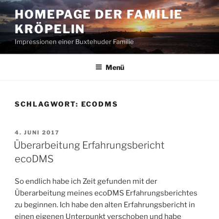
Zum
HOMEPAGE DER FAMILIE
Inhalt
KRÖPELIN
springen
Impressionen einer Buxtehuder Familie
Menü
SCHLAGWORT:
ECODMS
VERÖFFENTLICHT
4. JUNI 2017
AM
Überarbeitung Erfahrungsbericht
ecoDMS
So endlich habe ich Zeit gefunden mit der
Überarbeitung meines ecoDMS Erfahrungsberichtes
zu beginnen. Ich habe den alten Erfahrungsbericht in
einen eigenen Unterpunkt verschoben und habe