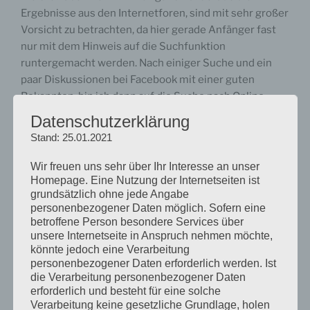
Ergebnisse aus den Internetforen, sind mit sehr großer
Vorsicht zu betrachten, da hier gerade Anfänger fast
nur mit dem Hinweis auf die Suchfunktion
runtergemacht werden. Nach einiger Suche und ein
paar Diskussionen bei Facebook mit einer guten
Bekannten, bin ich dann auf die Suche nach Online-
Fotokursen gegangen. Auch hier scheint es nicht
Datenschutzerklärung
einfach zu sein, die Spreu vom Weizen zu trennen. Wie
Stand: 25.01.2021
soll man als Anfänger auch bewerten, was ein guter
Fotolehrgang ist und was nicht. Einer der besseren
Wir freuen uns sehr über Ihr Interesse an unser
Fotolehrgänge scheint der
Homepage. Eine Nutzung der Internetseiten ist
grundsätzlich ohne jede Angabe
auf
http://www.fotolehrgang.de
zu sein. Die
personenbezogener Daten möglich. Sofern eine
Informationen, die ich auf dieser Internetseite
betroffene Person besondere Services über
gefunden habe, haben mir ein gewisses
unsere Internetseite in Anspruch nehmen möchte,
Grundverständnis im Bereich der Fotografie vermittelt.
könnte jedoch eine Verarbeitung
personenbezogener Daten erforderlich werden. Ist
die Verarbeitung personenbezogener Daten
erforderlich und besteht für eine solche
Verarbeitung keine gesetzliche Grundlage, holen