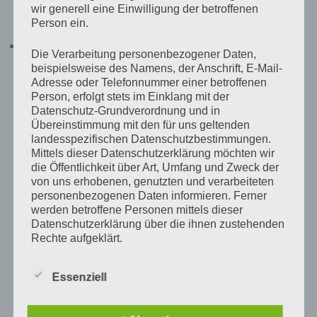
wir generell eine Einwilligung der betroffenen
Fotolehrgänge:
Person ein.
Der Fotolehrgang im Internet
Die Verarbeitung personenbezogener Daten,
Der Fotolehrgang im Internet ist eine Internetseite, auf
beispielsweise des Namens, der Anschrift, E-Mail-
der eine Onlineversion eines Fotobuches verfügbar
Adresse oder Telefonnummer einer betroffenen
gemacht wurde. Die Onlineversion kann gratis genutzt
Person, erfolgt stets im Einklang mit der
Datenschutz-Grundverordnung und in
werden und enthält sehr viele Informationen rund um
Übereinstimmung mit den für uns geltenden
die Fotografie.
landesspezifischen Datenschutzbestimmungen.
Mittels dieser Datenschutzerklärung möchten wir
die Öffentlichkeit über Art, Umfang und Zweck der
von uns erhobenen, genutzten und verarbeiteten
Schreibe einen Kommentar
personenbezogenen Daten informieren. Ferner
werden betroffene Personen mittels dieser
Deine E-Mail-Adresse wird nicht veröffentlicht.
Datenschutzerklärung über die ihnen zustehenden
Erforderliche Felder sind mit
*
markiert
Rechte aufgeklärt.
Kommentar
*
Wir haben als für die Verarbeitung Verantwortlicher
Essenziell
zahlreiche technische und organisatorische
Maßnahmen umgesetzt, um einen möglichst
lückenlosen Schutz der über diese Internetseite