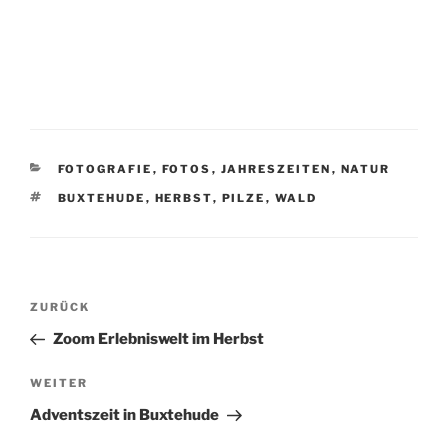
KATEGORIEN
FOTOGRAFIE
,
FOTOS
,
JAHRESZEITEN
,
NATUR
SCHLAGWÖRTER
BUXTEHUDE
,
HERBST
,
PILZE
,
WALD
Beitragsnavigation
Vorheriger
ZURÜCK
Beitrag
Zoom Erlebniswelt im Herbst
Nächster
WEITER
Beitrag
Adventszeit in Buxtehude