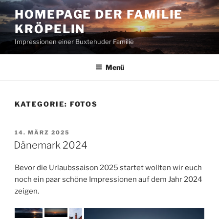
Zum
HOMEPAGE DER FAMILIE
Inhalt
KRÖPELIN
springen
Impressionen einer Buxtehuder Familie
Menü
KATEGORIE:
FOTOS
VERÖFFENTLICHT
14. MÄRZ 2025
AM
Dänemark 2024
Bevor die Urlaubssaison 2025 startet wollten wir euch
noch ein paar schöne Impressionen auf dem Jahr 2024
zeigen.