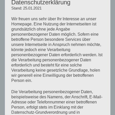
Datenschutzerklärung
Etage dringen. Auch wenn die Bauarbeiten zur
Stand: 25.01.2021
Abdichtung der Außenwand sehr schnell begonnen
haben, haben wir seit dem keine Ruhe mehr gefunden,
Wir freuen uns sehr über Ihr Interesse an unser
da alles was schiefgehen kann wohl auch schief gehen
Homepage. Eine Nutzung der Internetseiten ist
soll. Erst ist das Wetter so schlecht, das die
grundsätzlich ohne jede Angabe
personenbezogener Daten möglich. Sofern eine
Bauarbeiten unterbrochen werden mussten. Dank
betroffene Person besondere Services über
Regen ist die Baustelle eingestürzt und es kam zu
unsere Internetseite in Anspruch nehmen möchte,
Verzögerungen. Als die Bauarbeiten endlich wieder
könnte jedoch eine Verarbeitung
starten, stellen die Bauarbeiter fest, das die Drainage
personenbezogener Daten erforderlich werden. Ist
wohl nicht so richtig gut funktioniert und im
die Verarbeitung personenbezogener Daten
erforderlich und besteht für eine solche
schlimmsten Fall erneuert werden muss.
Verarbeitung keine gesetzliche Grundlage, holen
wir generell eine Einwilligung der betroffenen
Danke 2012 !!!
Person ein.
Die Verarbeitung personenbezogener Daten,
beispielsweise des Namens, der Anschrift, E-Mail-
Adresse oder Telefonnummer einer betroffenen
Suchen
Suche
Person, erfolgt stets im Einklang mit der
nach:
Datenschutz-Grundverordnung und in