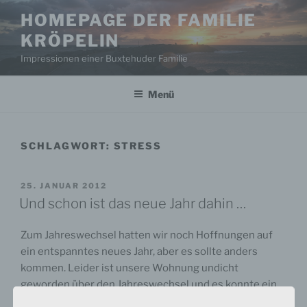
Zum
HOMEPAGE DER FAMILIE
Inhalt
KRÖPELIN
springen
Impressionen einer Buxtehuder Familie
Menü
SCHLAGWORT:
STRESS
VERÖFFENTLICHT
25. JANUAR 2012
AM
Und schon ist das neue Jahr dahin …
Zum Jahreswechsel hatten wir noch Hoffnungen auf
ein entspanntes neues Jahr, aber es sollte anders
kommen. Leider ist unsere Wohnung undicht
geworden über den Jahreswechsel und es konnte ein
wenig Wasser durch die Außenwand in unsere untere