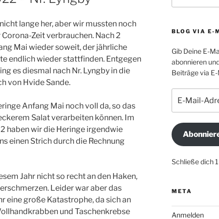
 nicht lange her, aber wir mussten noch
BLOG VIA E-
r Corona-Zeit verbrauchen. Nach 2
ang Mai wieder soweit, der jährliche
Gib Deine E-Ma
e endlich wieder stattfinden. Entgegen
abonnieren und
ging es diesmal nach Nr. Lyngby in die
Beiträge via E-
ch von Hvide Sande.
E-
Mail-
ringe Anfang Mai noch voll da, so das
Adresse
 leckerem Salat verarbeiten können. Im
22 haben wir die Heringe irgendwie
Abonnier
ns einen Strich durch die Rechnung
Schließe dich 
diesem Jahr nicht so recht an den Haken,
verschmerzen. Leider war aber das
META
r eine große Katastrophe, da sich an
e Wollhandkrabben und Taschenkrebse
Anmelden