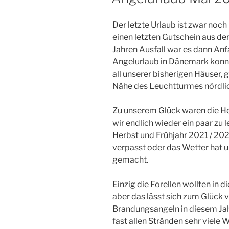
Der letzte Urlaub ist zwar noch
einen letzten Gutschein aus de
Jahren Ausfall war es dann Anf
Angelurlaub in Dänemark konnt
all unserer bisherigen Häuser, 
Nähe des Leuchtturmes nördli
Zu unserem Glück waren die He
wir endlich wieder ein paar zu
Herbst und Frühjahr 2021 / 20
verpasst oder das Wetter hat u
gemacht.
Einzig die Forellen wollten in 
aber das lässt sich zum Glück 
Brandungsangeln in diesem Jah
fast allen Stränden sehr viel