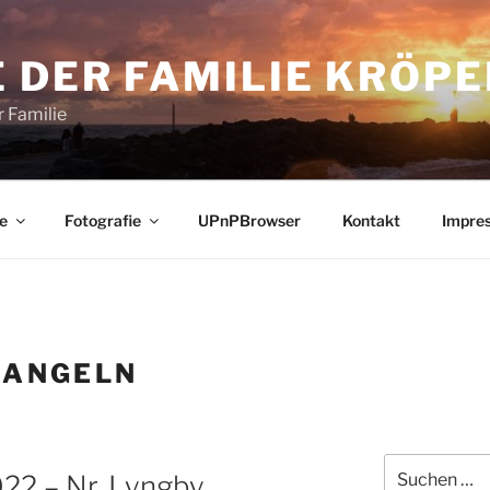
 DER FAMILIE KRÖPE
 Familie
e
Fotografie
UPnPBrowser
Kontakt
Impre
:
ANGELN
Suchen
22 – Nr. Lyngby
nach: