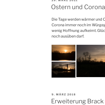
VERÖFFENTLICHT
29. MÄRZ 2021
AM
Ostern und Corona
Die Tage werden wärmer und Ost
Corona immer noch im Würgegri
wenig Hoffnung aufkeimt. Glück
noch ausüben darf.
VERÖFFENTLICHT
9. MÄRZ 2018
AM
Erweiterung Brack