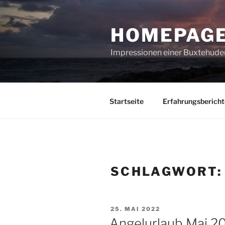
Zum
Inhalt
HOMEPAGE
springen
Impressionen einer Buxtehuder
Startseite
Erfahrungsbericht
SCHLAGWORT
VERÖFFENTLICHT
25. MAI 2022
AM
Angelurlaub Mai 20