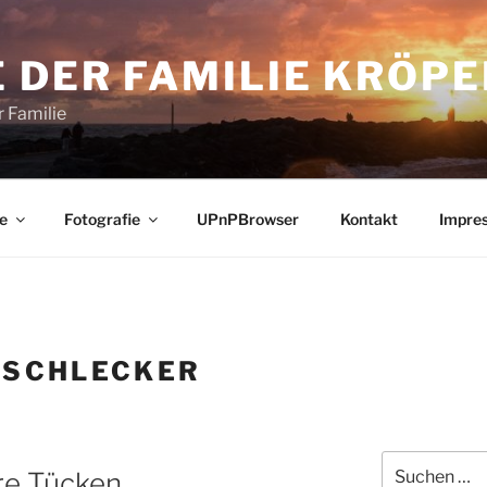
 DER FAMILIE KRÖPE
 Familie
e
Fotografie
UPnPBrowser
Kontakt
Impre
:
SCHLECKER
Suchen
re Tücken
nach: