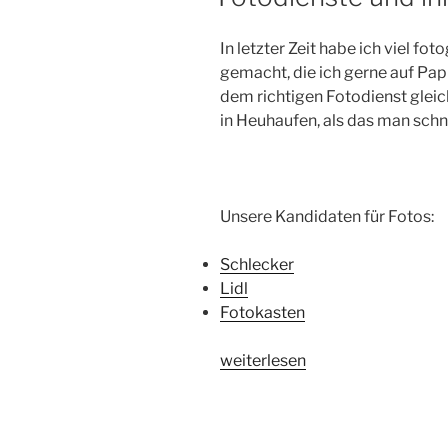
In letzter Zeit habe ich viel fo
gemacht, die ich gerne auf Pap
dem richtigen Fotodienst glei
in Heuhaufen, als das man sch
Unsere Kandidaten für Fotos:
Schlecker
Lidl
Fotokasten
„Fotodienste
weiterlesen
und
ihre
Tücken“