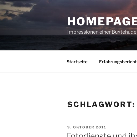
Zum
Inhalt
HOMEPAGE
springen
Impressionen einer Buxtehuder
Startseite
Erfahrungsbericht
SCHLAGWORT
VERÖFFENTLICHT
9. OKTOBER 2011
AM
Fotodienste und ih