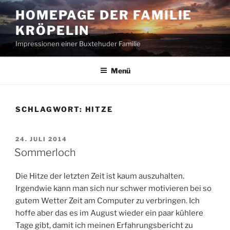
Zum
HOMEPAGE DER FAMILIE
Inhalt
KRÖPELIN
springen
Impressionen einer Buxtehuder Familie
Menü
SCHLAGWORT:
HITZE
VERÖFFENTLICHT
24. JULI 2014
AM
Sommerloch
Die Hitze der letzten Zeit ist kaum auszuhalten.
Irgendwie kann man sich nur schwer motivieren bei so
gutem Wetter Zeit am Computer zu verbringen. Ich
hoffe aber das es im August wieder ein paar kühlere
Tage gibt, damit ich meinen Erfahrungsbericht zu