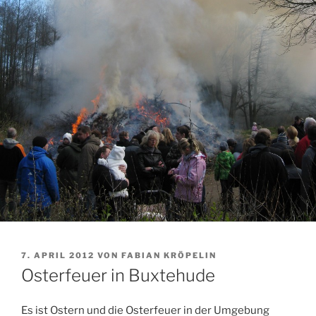
VERÖFFENTLICHT
7. APRIL 2012
VON
FABIAN KRÖPELIN
AM
Osterfeuer in Buxtehude
Es ist Ostern und die Osterfeuer in der Umgebung