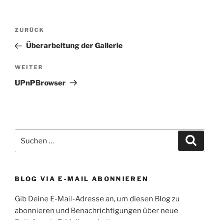
Beitragsnavigation
Vorheriger
ZURÜCK
Beitrag
Überarbeitung der Gallerie
Nächster
WEITER
Beitrag
UPnPBrowser
Suchen
Suche
nach:
BLOG VIA E-MAIL ABONNIEREN
Gib Deine E-Mail-Adresse an, um diesen Blog zu
abonnieren und Benachrichtigungen über neue