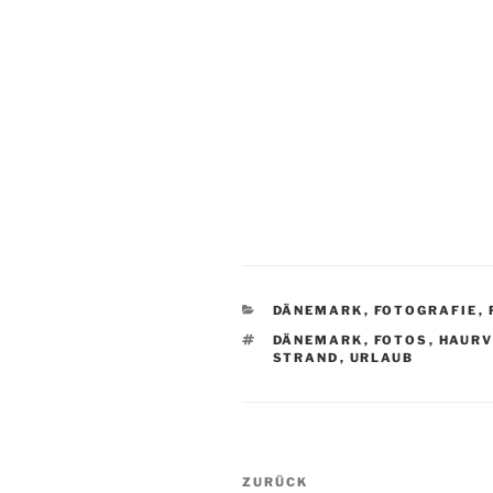
KATEGORIEN
DÄNEMARK
,
FOTOGRAFIE
,
SCHLAGWÖRTER
DÄNEMARK
,
FOTOS
,
HAURV
STRAND
,
URLAUB
Beitragsnavigation
Vorheriger
ZURÜCK