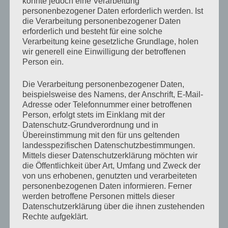
Flashviewer) und dem CSS3D Renderer von three.js
könnte jedoch eine Verarbeitung
personenbezogener Daten erforderlich werden. Ist
angezeigt. Die mobile Anzeige ist derzeit mit Android
die Verarbeitung personenbezogener Daten
(Firefox, Chrome hat leider noch einen Bug) und iOS
erforderlich und besteht für eine solche
möglich.
Verarbeitung keine gesetzliche Grundlage, holen
wir generell eine Einwilligung der betroffenen
Ich werde im Laufe des Jahres immer mehr
Person ein.
Panoramabilder und Panoramatouren online stellen.
Die Verarbeitung personenbezogener Daten,
Der Plan sieht derzeit vor jede Woche mindestens 1
beispielsweise des Namens, der Anschrift, E-Mail-
360 Grad Panorama online zu bringen.
Adresse oder Telefonnummer einer betroffenen
Person, erfolgt stets im Einklang mit der
Datenschutz-Grundverordnung und in
Übereinstimmung mit den für uns geltenden
landesspezifischen Datenschutzbestimmungen.
KATEGORIEN
BUXTEHUDE
,
BUXTEHUDE360
,
FOTOGRAFIE
,
Mittels dieser Datenschutzerklärung möchten wir
PANORAMA
die Öffentlichkeit über Art, Umfang und Zweck der
SCHLAGWÖRTER
360_GRAD
,
BUXTEHUDE360
,
PANORAMA
,
von uns erhobenen, genutzten und verarbeiteten
PROJEKT
personenbezogenen Daten informieren. Ferner
werden betroffene Personen mittels dieser
Datenschutzerklärung über die ihnen zustehenden
Rechte aufgeklärt.