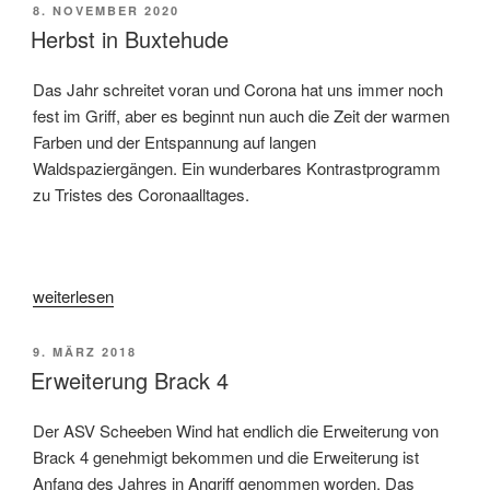
VERÖFFENTLICHT
8. NOVEMBER 2020
AM
Herbst in Buxtehude
Das Jahr schreitet voran und Corona hat uns immer noch
fest im Griff, aber es beginnt nun auch die Zeit der warmen
Farben und der Entspannung auf langen
Waldspaziergängen. Ein wunderbares Kontrastprogramm
zu Tristes des Coronaalltages.
„Herbst
weiterlesen
in
Buxtehude“
VERÖFFENTLICHT
9. MÄRZ 2018
AM
Erweiterung Brack 4
Der ASV Scheeben Wind hat endlich die Erweiterung von
Brack 4 genehmigt bekommen und die Erweiterung ist
Anfang des Jahres in Angriff genommen worden. Das