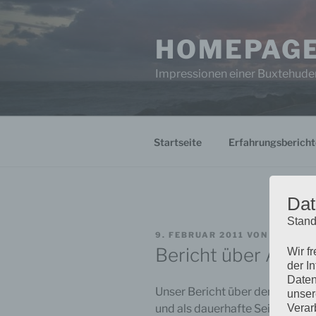
Zum
Inhalt
HOMEPAGE
springen
Impressionen einer Buxtehuder
Startseite
Erfahrungsbericht
Dat
Stand
VERÖFFENTLICHT
9. FEBRUAR 2011
VON
FABIAN 
AM
Bericht über Acer 
Wir f
der I
Daten
Unser Bericht über den Acer H34
unser
Verar
und als dauerhafte Seite auf u