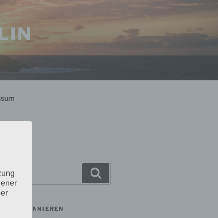
LIN
ssum
Suchen
tzung
gener
ber
MAIL ABONNIEREN