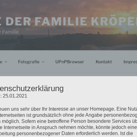
 DER FAMILIE KRÖPE
 Familie
e
Fotografie
UPnPBrowser
Kontakt
Impre
enschutzerklärung
: 25.01.2021
KRÖPELIN
Suchen
H341 fertig
reuen uns sehr über Ihr Interesse an unser Homepage. Eine Nu
nach:
nternetseiten ist grundsätzlich ohne jede Angabe personenbezo
 möglich. Sofern eine betroffene Person besondere Services ü
1 ist nun in einer ersten Version fertig
e Internetseite in Anspruch nehmen möchte, könnte jedoch eine
BLOG VIA E-
beitung personenbezogener Daten erforderlich werden. Ist die
nserer Homepage veröffentlicht.