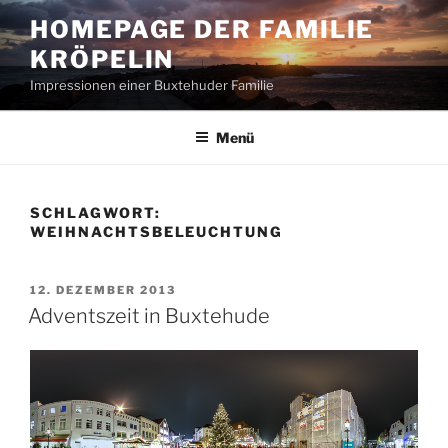
Zum
HOMEPAGE DER FAMILIE
Inhalt
KRÖPELIN
springen
Impressionen einer Buxtehuder Familie
Menü
SCHLAGWORT:
WEIHNACHTSBELEUCHTUNG
VERÖFFENTLICHT
12. DEZEMBER 2013
AM
Adventszeit in Buxtehude