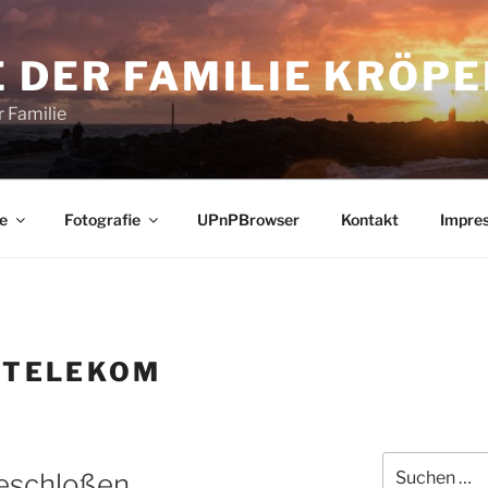
 DER FAMILIE KRÖPE
 Familie
e
Fotografie
UPnPBrowser
Kontakt
Impre
:
TELEKOM
Suchen
eschloßen
nach: