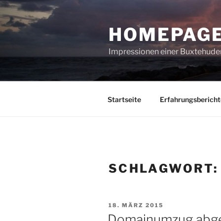
Zum
Inhalt
HOMEPAGE
springen
Impressionen einer Buxtehuder
Startseite
Erfahrungsbericht
SCHLAGWORT
VERÖFFENTLICHT
18. MÄRZ 2015
AM
Domainumzug abg