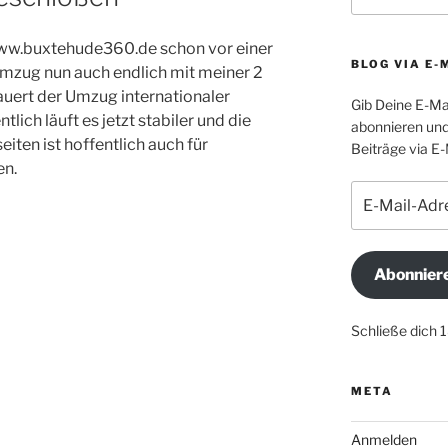
w.buxtehude360.de schon vor einer
BLOG VIA E-
Umzug nun auch endlich mit meiner 2
uert der Umzug internationaler
Gib Deine E-Ma
tlich läuft es jetzt stabiler und die
abonnieren und
eiten ist hoffentlich auch für
Beiträge via E-
en.
E-
Mail-
Adresse
Abonnier
Schließe dich 
META
Anmelden