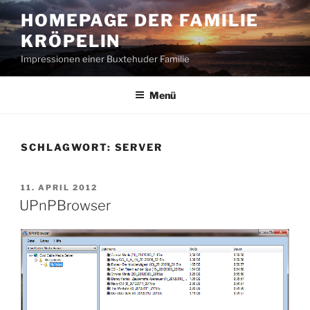
Zum
HOMEPAGE DER FAMILIE
Inhalt
KRÖPELIN
springen
Impressionen einer Buxtehuder Familie
Menü
SCHLAGWORT:
SERVER
VERÖFFENTLICHT
11. APRIL 2012
AM
UPnPBrowser