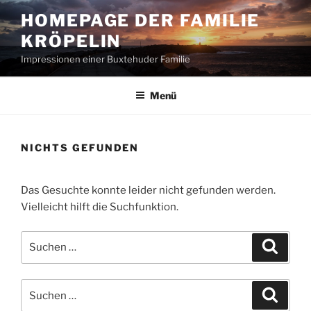
Zum
HOMEPAGE DER FAMILIE
Inhalt
KRÖPELIN
springen
Impressionen einer Buxtehuder Familie
Menü
NICHTS GEFUNDEN
Das Gesuchte konnte leider nicht gefunden werden.
Vielleicht hilft die Suchfunktion.
Suchen
Suche
nach:
Suchen
Suche
nach: