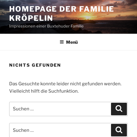
Zum
HOMEPAGE DER FAMILIE
Inhalt
KRÖPELIN
springen
Impressionen einer Buxtehuder Familie
Menü
NICHTS GEFUNDEN
Das Gesuchte konnte leider nicht gefunden werden.
Vielleicht hilft die Suchfunktion.
Suchen
Suche
nach:
Suchen
Suche
nach: