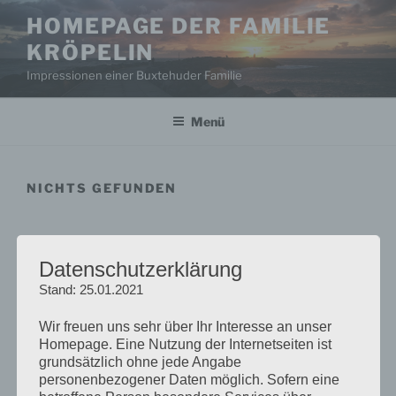
Zum
HOMEPAGE DER FAMILIE
Inhalt
KRÖPELIN
springen
Impressionen einer Buxtehuder Familie
Menü
NICHTS GEFUNDEN
Das Gesuchte konnte leider nicht gefunden werden.
Vielleicht hilft die Suchfunktion.
Datenschutzerklärung
Stand: 25.01.2021
Suchen
Suche
nach:
Wir freuen uns sehr über Ihr Interesse an unser
Homepage. Eine Nutzung der Internetseiten ist
grundsätzlich ohne jede Angabe
Suchen
Suche
personenbezogener Daten möglich. Sofern eine
nach: