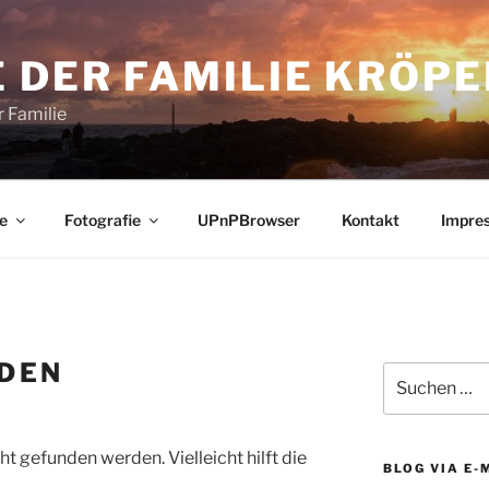
 DER FAMILIE KRÖPE
 Familie
e
Fotografie
UPnPBrowser
Kontakt
Impre
NDEN
Suchen
nach:
t gefunden werden. Vielleicht hilft die
BLOG VIA E-