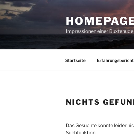
Zum
Inhalt
HOMEPAGE
springen
Impressionen einer Buxtehuder
Startseite
Erfahrungsbericht
NICHTS GEFU
Das Gesuchte konnte leider nich
Suchfunktion.