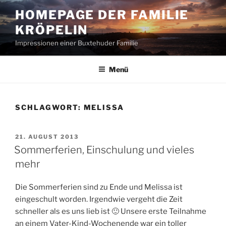
Zum
HOMEPAGE DER FAMILIE
Inhalt
KRÖPELIN
springen
Impressionen einer Buxtehuder Familie
Menü
SCHLAGWORT:
MELISSA
VERÖFFENTLICHT
21. AUGUST 2013
AM
Sommerferien, Einschulung und vieles
mehr
Die Sommerferien sind zu Ende und Melissa ist
eingeschult worden. Irgendwie vergeht die Zeit
schneller als es uns lieb ist 🙂 Unsere erste Teilnahme
an einem Vater-Kind-Wochenende war ein toller