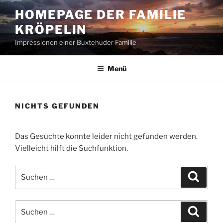
Zum
HOMEPAGE DER FAMILIE
Inhalt
KRÖPELIN
springen
Impressionen einer Buxtehuder Familie
Menü
NICHTS GEFUNDEN
Das Gesuchte konnte leider nicht gefunden werden.
Vielleicht hilft die Suchfunktion.
Suchen
Suche
nach:
Suchen
Suche
nach: