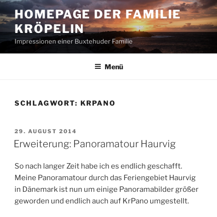
Zum
HOMEPAGE DER FAMILIE
Inhalt
KRÖPELIN
springen
Impressionen einer Buxtehuder Familie
Menü
SCHLAGWORT:
KRPANO
VERÖFFENTLICHT
29. AUGUST 2014
AM
Erweiterung: Panoramatour Haurvig
So nach langer Zeit habe ich es endlich geschafft.
Meine Panoramatour durch das Feriengebiet Haurvig
in Dänemark ist nun um einige Panoramabilder größer
geworden und endlich auch auf KrPano umgestellt.