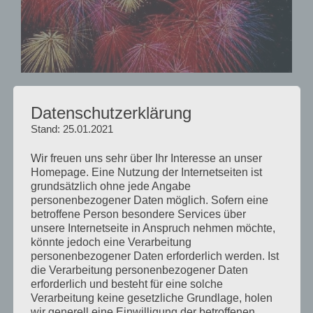
Es ist mal wieder soweit … ein Jahr geht zu Ende und
Datenschutzerklärung
ein neues steht vor der Tür. Für uns war das Jahr 2011
Stand: 25.01.2021
ein Jahr wie so viele davor. Es gab einige Erfolge und
einige Probleme, aber alles in allem war es ein schönes
Wir freuen uns sehr über Ihr Interesse an unser
Jahr. Wir werden das Jahr nun mit einem üppigen
Homepage. Eine Nutzung der Internetseiten ist
Essen und in aller Ruhe ausklingen lassen.
grundsätzlich ohne jede Angabe
personenbezogener Daten möglich. Sofern eine
betroffene Person besondere Services über
unsere Internetseite in Anspruch nehmen möchte,
Wir wünschen euch allen einen
könnte jedoch eine Verarbeitung
personenbezogener Daten erforderlich werden. Ist
guten Rutsch
die Verarbeitung personenbezogener Daten
erforderlich und besteht für eine solche
Verarbeitung keine gesetzliche Grundlage, holen
wir generell eine Einwilligung der betroffenen