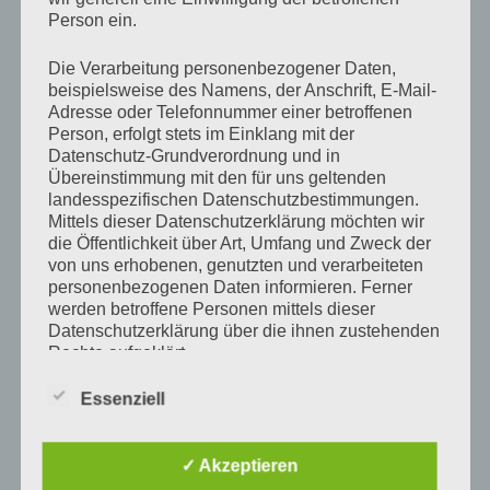
Person ein.
Die Verarbeitung personenbezogener Daten,
beispielsweise des Namens, der Anschrift, E-Mail-
Adresse oder Telefonnummer einer betroffenen
Person, erfolgt stets im Einklang mit der
Datenschutz-Grundverordnung und in
Übereinstimmung mit den für uns geltenden
landesspezifischen Datenschutzbestimmungen.
Mittels dieser Datenschutzerklärung möchten wir
ins neue Jahr und ein erfolgreiches
die Öffentlichkeit über Art, Umfang und Zweck der
Jahr 2012 !
von uns erhobenen, genutzten und verarbeiteten
personenbezogenen Daten informieren. Ferner
werden betroffene Personen mittels dieser
Datenschutzerklärung über die ihnen zustehenden
Rechte aufgeklärt.
Essenziell
Wir haben als für die Verarbeitung Verantwortlicher
zahlreiche technische und organisatorische
Suchen
Suche
Maßnahmen umgesetzt, um einen möglichst
nach:
✓ Akzeptieren
lückenlosen Schutz der über diese Internetseite
verarbeiteten personenbezogenen Daten