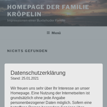
Zum
HOMEPAGE DER FAMILIE
Inhalt
KRÖPELIN
springen
Impressionen einer Buxtehuder Familie
Menü
NICHTS GEFUNDEN
Das Gesuchte konnte leider nicht gefunden werden.
Vielleicht hilft die Suchfunktion.
Datenschutzerklärung
Stand: 25.01.2021
Suchen
Suche
nach:
Wir freuen uns sehr über Ihr Interesse an unser
Homepage. Eine Nutzung der Internetseiten ist
grundsätzlich ohne jede Angabe
Suchen
Suche
personenbezogener Daten möglich. Sofern eine
nach: