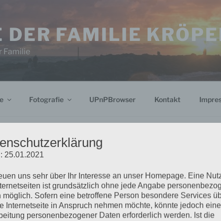
 DER FAMILIE KRÖPE
 Familie
e
Fotografie
UPnPBrowser
Kontakt
Impre
enschutzerklärung
: 25.01.2021
NDEN
Suchen
reuen uns sehr über Ihr Interesse an unser Homepage. Eine Nu
nach:
nternetseiten ist grundsätzlich ohne jede Angabe personenbezo
 möglich. Sofern eine betroffene Person besondere Services ü
e Internetseite in Anspruch nehmen möchte, könnte jedoch eine
t gefunden werden. Vielleicht hilft die
BLOG VIA E-
beitung personenbezogener Daten erforderlich werden. Ist die