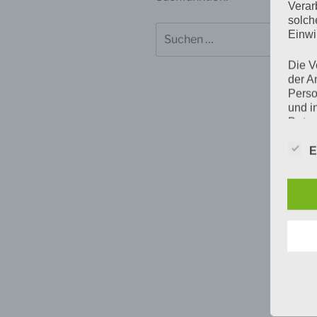
Verar
solch
Suchen
Einwi
nach:
Die V
der A
Perso
und i
Daten
wir d
genut
E
Ferne
über 
Wir h
und o
lücke
perso
Inter
aufwe
Aus d
perso