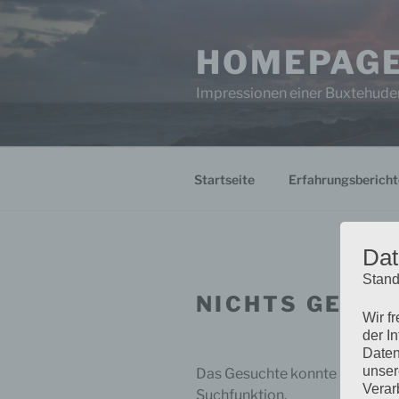
Zum
Inhalt
HOMEPAGE
springen
Impressionen einer Buxtehuder
Startseite
Erfahrungsbericht
Dat
Stand
NICHTS GEFU
Wir f
der I
Daten
unser
Das Gesuchte konnte leider nich
Verar
Suchfunktion.