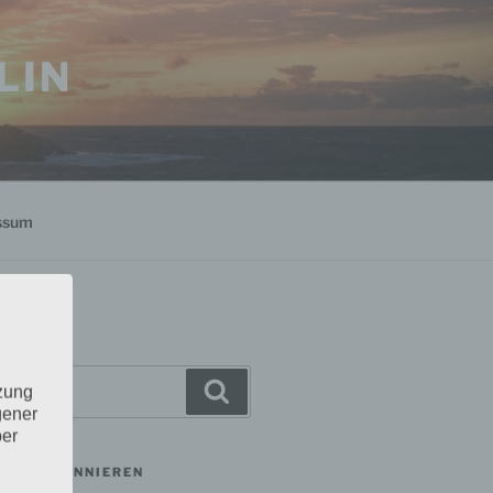
LIN
ssum
Suchen
tzung
gener
ber
MAIL ABONNIEREN