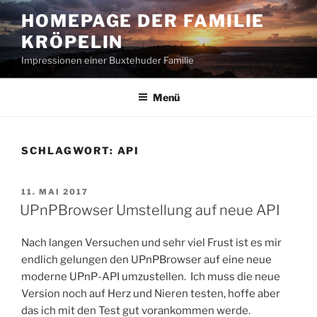
Zum
HOMEPAGE DER FAMILIE
Inhalt
KRÖPELIN
springen
Impressionen einer Buxtehuder Familie
Menü
SCHLAGWORT:
API
VERÖFFENTLICHT
11. MAI 2017
AM
UPnPBrowser Umstellung auf neue API
Nach langen Versuchen und sehr viel Frust ist es mir
endlich gelungen den UPnPBrowser auf eine neue
moderne UPnP-API umzustellen. Ich muss die neue
Version noch auf Herz und Nieren testen, hoffe aber
das ich mit den Test gut vorankommen werde.