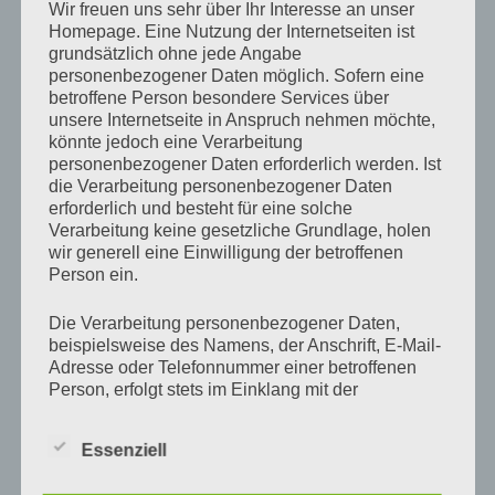
Wir freuen uns sehr über Ihr Interesse an unser
einfach ausgefallen zu sein. Die DSL Leitung wurde
Homepage. Eine Nutzung der Internetseiten ist
abgeschaltet und seit diesem Moment passiert hier
grundsätzlich ohne jede Angabe
gar nichts mehr. Und die berühmten 24 Stunden aus
personenbezogener Daten möglich. Sofern eine
betroffene Person besondere Services über
der 1und1 Werbung dauern nun schon 48 Stunden
unsere Internetseite in Anspruch nehmen möchte,
Und das Ende ist nicht in Sicht.
könnte jedoch eine Verarbeitung
personenbezogener Daten erforderlich werden. Ist
die Verarbeitung personenbezogener Daten
erforderlich und besteht für eine solche
Verarbeitung keine gesetzliche Grundlage, holen
Suchen
Suche
wir generell eine Einwilligung der betroffenen
nach:
Person ein.
Die Verarbeitung personenbezogener Daten,
BLOG VIA E-MAIL ABONNIEREN
beispielsweise des Namens, der Anschrift, E-Mail-
Adresse oder Telefonnummer einer betroffenen
Gib Deine E-Mail-Adresse an, um diesen Blog zu
Person, erfolgt stets im Einklang mit der
abonnieren und Benachrichtigungen über neue
Datenschutz-Grundverordnung und in
Beiträge via E-Mail zu erhalten.
Übereinstimmung mit den für uns geltenden
Essenziell
landesspezifischen Datenschutzbestimmungen.
Mittels dieser Datenschutzerklärung möchten wir
E-