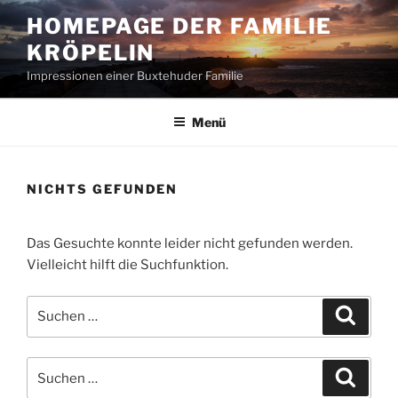
Zum
HOMEPAGE DER FAMILIE
Inhalt
KRÖPELIN
springen
Impressionen einer Buxtehuder Familie
Menü
NICHTS GEFUNDEN
Das Gesuchte konnte leider nicht gefunden werden.
Vielleicht hilft die Suchfunktion.
Suchen
Suche
nach:
Suchen
Suche
nach: