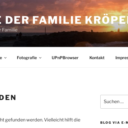
 DER FAMILIE KRÖPE
 Familie
e
Fotografie
UPnPBrowser
Kontakt
Impre
NDEN
Suchen
nach:
t gefunden werden. Vielleicht hilft die
BLOG VIA E-