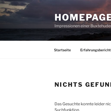
Zum
Inhalt
HOMEPAGE
springen
Impressionen einer Buxtehuder
Startseite
Erfahrungsbericht
NICHTS GEFU
Das Gesuchte konnte leider nich
Suchfunktion.