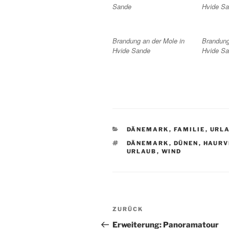
Sande
Hvide S
Brandung an der Mole in
Brandung
Hvide Sande
Hvide S
KATEGORIEN
DÄNEMARK
,
FAMILIE
,
URL
SCHLAGWÖRTER
DÄNEMARK
,
DÜNEN
,
HAURV
URLAUB
,
WIND
Beitragsnavigation
Vorheriger
ZURÜCK
Beitrag
Erweiterung: Panoramatour