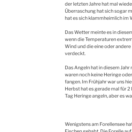
der letzten Jahre hat mal wiede
Überraschung hat sich sogar m
hat es sich klammheimlich im
Das Wetter meinte es in diesem
wenn die Temperaturen extrem 
Wind und die eine oder ander
verdeckt.
Das Angeln hat in diesem Jahr 
waren noch keine Heringe oder
fangen. Im Frühjahr war uns hie
Herbst hat es gerade mal für 2
Tag Heringe angeln, aber es war
Wenigstens am Forellensee hat
Fischen gehabt. Die Forelle auf