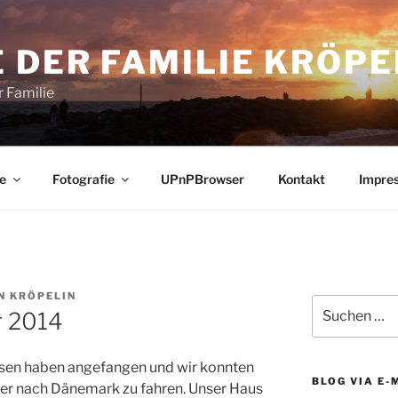
 DER FAMILIE KRÖPE
 Familie
e
Fotografie
UPnPBrowser
Kontakt
Impre
N KRÖPELIN
Suchen
 2014
nach:
hsen haben angefangen und wir konnten
BLOG VIA E-
er nach Dänemark zu fahren. Unser Haus