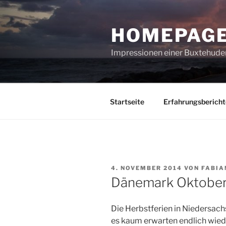
Zum
Inhalt
HOMEPAGE
springen
Impressionen einer Buxtehuder
Startseite
Erfahrungsbericht
VERÖFFENTLICHT
4. NOVEMBER 2014
VON
FABIA
AM
Dänemark Oktober
Die Herbstferien in Niedersac
es kaum erwarten endlich wied