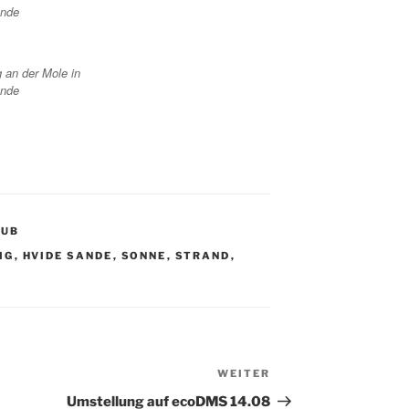
ande
 an der Mole in
ande
AUB
IG
,
HVIDE SANDE
,
SONNE
,
STRAND
,
WEITER
Nächster
Beitrag
Umstellung auf ecoDMS 14.08