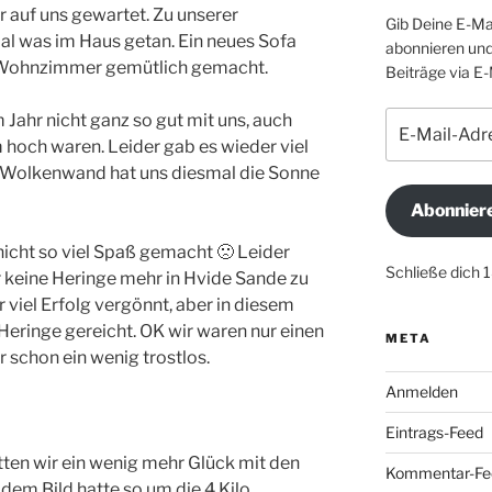
r auf uns gewartet. Zu unserer
Gib Deine E-Ma
al was im Haus getan. Ein neues Sofa
abonnieren und
 Wohnzimmer gemütlich gemacht.
Beiträge via E-
E-
 Jahr nicht ganz so gut mit uns, auch
Mail-
hoch waren. Leider gab es wieder viel
Adresse
e Wolkenwand hat uns diesmal die Sonne
Abonnier
nicht so viel Spaß gemacht 🙁 Leider
Schließe dich 
 keine Heringe mehr in Hvide Sande zu
r viel Erfolg vergönnt, aber in diesem
 Heringe gereicht. OK wir waren nur einen
META
 schon ein wenig trostlos.
Anmelden
Eintrags-Feed
ten wir ein wenig mehr Glück mit den
Kommentar-Fe
 dem Bild hatte so um die 4 Kilo