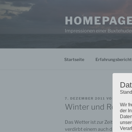
Zum
Inhalt
HOMEPAGE
springen
Impressionen einer Buxtehuder
Startseite
Erfahrungsbericht
Dat
Stand
VERÖFFENTLICHT
7. DEZEMBER 2011
VON
FABIA
AM
Winter und Regen
Wir f
der I
Daten
Das Wetter ist zur Zeit einfac
unser
Verar
verdirbt einem auch die letzte