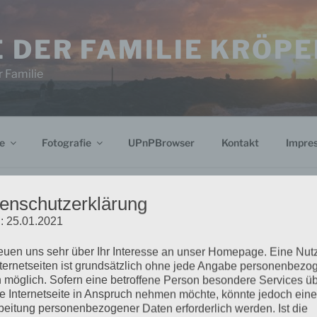
 DER FAMILIE KRÖPE
 Familie
e
Fotografie
UPnPBrowser
Kontakt
Impre
enschutzerklärung
: 25.01.2021
N KRÖPELIN
Suchen
reuen uns sehr über Ihr Interesse an unser Homepage. Eine Nu
nach:
nternetseiten ist grundsätzlich ohne jede Angabe personenbezo
 möglich. Sofern eine betroffene Person besondere Services ü
h zum Haare raufen. Der ganze Regen
e Internetseite in Anspruch nehmen möchte, könnte jedoch eine
BLOG VIA E-
beitung personenbezogener Daten erforderlich werden. Ist die
 Chance ein paar nette Fotos vom Beginn