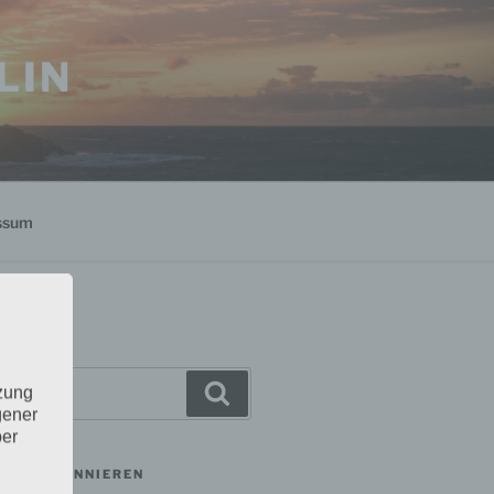
LIN
ssum
Suchen
tzung
gener
ber
MAIL ABONNIEREN