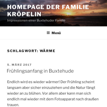
Zum
HOMEPAGE DER FAMILIE
Inhalt
KRÖPELIN
springen
Impressionen einer Buxtehuder Familie
Menü
SCHLAGWORT:
WÄRME
VERÖFFENTLICHT
5. MÄRZ 2017
AM
Frühlingsanfang in Buxtehude
Endlich wird es wieder wärmer! Der Frühling scheint
langsam aber sicher einzuziehen und die Natur fängt
wieder an zu blühen. Vor allem aber kann man sich
endlich mal wieder mit dem Fotoapparat nach draußen
trauen.