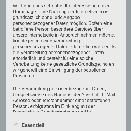
sehr kalt ist. Hoffen wir mal das die nächsten Tagen
Wir freuen uns sehr über Ihr Interesse an unser
ähnlich gut werden.
Homepage. Eine Nutzung der Internetseiten ist
grundsätzlich ohne jede Angabe
personenbezogener Daten möglich. Sofern eine
betroffene Person besondere Services über
unsere Internetseite in Anspruch nehmen möchte,
könnte jedoch eine Verarbeitung
Seitennummerierung
Vorherige
Seite
3
personenbezogener Daten erforderlich werden. Ist
Seite
der
die Verarbeitung personenbezogener Daten
Beiträge
erforderlich und besteht für eine solche
Verarbeitung keine gesetzliche Grundlage, holen
wir generell eine Einwilligung der betroffenen
Suchen
Suche
Person ein.
nach:
Die Verarbeitung personenbezogener Daten,
beispielsweise des Namens, der Anschrift, E-Mail-
BLOG VIA E-MAIL ABONNIEREN
Adresse oder Telefonnummer einer betroffenen
Person, erfolgt stets im Einklang mit der
Gib Deine E-Mail-Adresse an, um diesen Blog zu
Datenschutz-Grundverordnung und in
abonnieren und Benachrichtigungen über neue
Übereinstimmung mit den für uns geltenden
landesspezifischen Datenschutzbestimmungen.
Beiträge via E-Mail zu erhalten.
Essenziell
Mittels dieser Datenschutzerklärung möchten wir