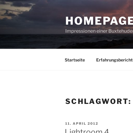
Zum
Inhalt
HOMEPAGE
springen
Impressionen einer Buxtehuder
Startseite
Erfahrungsbericht
SCHLAGWORT
VERÖFFENTLICHT
11. APRIL 2012
AM
Lightroom 4