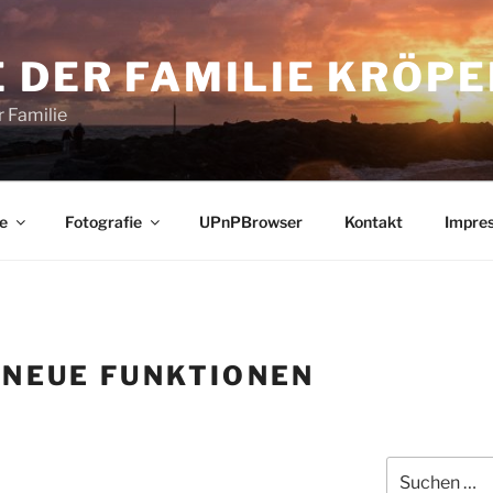
 DER FAMILIE KRÖPE
 Familie
e
Fotografie
UPnPBrowser
Kontakt
Impre
:
NEUE FUNKTIONEN
Suchen
nach: