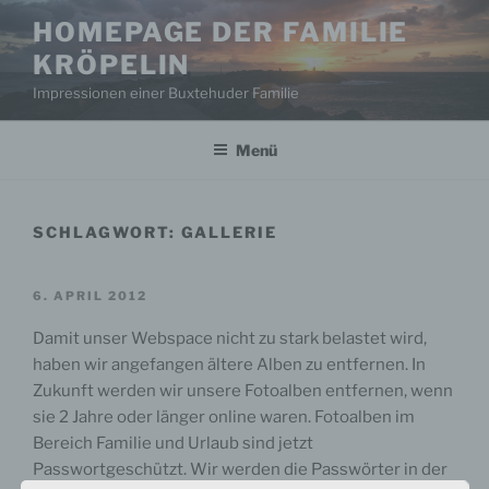
Zum
HOMEPAGE DER FAMILIE
Inhalt
KRÖPELIN
springen
Impressionen einer Buxtehuder Familie
Menü
SCHLAGWORT:
GALLERIE
VERÖFFENTLICHT
6. APRIL 2012
AM
Damit unser Webspace nicht zu stark belastet wird,
haben wir angefangen ältere Alben zu entfernen. In
Zukunft werden wir unsere Fotoalben entfernen, wenn
sie 2 Jahre oder länger online waren. Fotoalben im
Bereich Familie und Urlaub sind jetzt
Passwortgeschützt. Wir werden die Passwörter in der