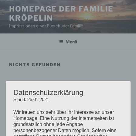
Zum
HOMEPAGE DER FAMILIE
Inhalt
KRÖPELIN
springen
Impressionen einer Buxtehuder Familie
Menü
NICHTS GEFUNDEN
Das Gesuchte konnte leider nicht gefunden werden.
Vielleicht hilft die Suchfunktion.
Datenschutzerklärung
Stand: 25.01.2021
Suchen
Suche
nach:
Wir freuen uns sehr über Ihr Interesse an unser
Homepage. Eine Nutzung der Internetseiten ist
grundsätzlich ohne jede Angabe
Suchen
Suche
personenbezogener Daten möglich. Sofern eine
nach: