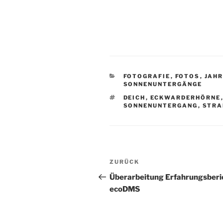
KATEGORIEN
FOTOGRAFIE
,
FOTOS
,
JAHR
SONNENUNTERGÄNGE
SCHLAGWÖRTER
DEICH
,
ECKWARDERHÖRNE
SONNENUNTERGANG
,
STRA
Beitragsnavigation
Vorheriger
ZURÜCK
Beitrag
Überarbeitung Erfahrungsberi
ecoDMS