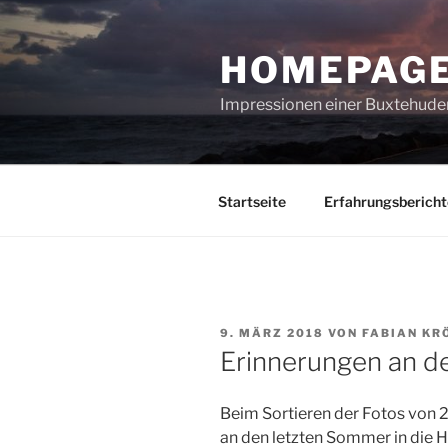
Zum
Inhalt
HOMEPAGE
springen
Impressionen einer Buxtehuder
Startseite
Erfahrungsbericht
VERÖFFENTLICHT
9. MÄRZ 2018
VON
FABIAN KR
AM
Erinnerungen an 
Beim Sortieren der Fotos von 
an den letzten Sommer in die Hä