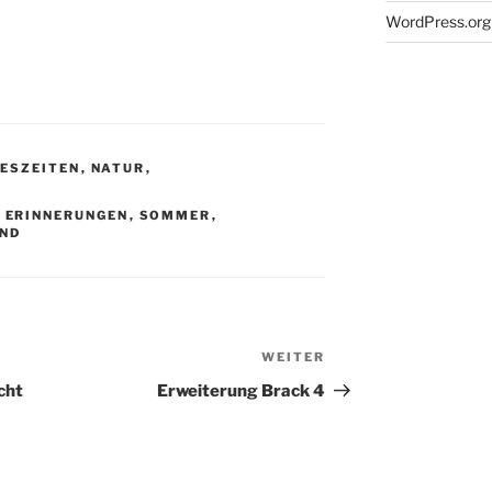
WordPress.org
ESZEITEN
,
NATUR
,
,
ERINNERUNGEN
,
SOMMER
,
ND
WEITER
Nächster
Beitrag
cht
Erweiterung Brack 4