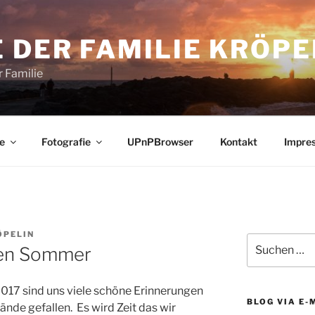
 DER FAMILIE KRÖPE
 Familie
e
Fotografie
UPnPBrowser
Kontakt
Impre
ÖPELIN
Suchen
den Sommer
nach:
2017 sind uns viele schöne Erinnerungen
BLOG VIA E-
nde gefallen. Es wird Zeit das wir