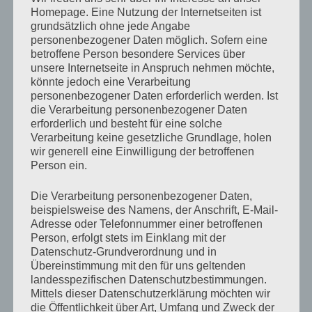
Homepage. Eine Nutzung der Internetseiten ist
Konfigurationsbuchführung (KB),
grundsätzlich ohne jede Angabe
Konfigurationsüberwachung (KÜ) und
personenbezogener Daten möglich. Sofern eine
betroffene Person besondere Services über
Konfigurationsaudit (KA).
unsere Internetseite in Anspruch nehmen möchte,
könnte jedoch eine Verarbeitung
Ihre koordinierte Umsetzung ist für ein
personenbezogener Daten erforderlich werden. Ist
die Verarbeitung personenbezogener Daten
erfolgreiches Konfigurationsmanagement
erforderlich und besteht für eine solche
unumgänglich.
Verarbeitung keine gesetzliche Grundlage, holen
wir generell eine Einwilligung der betroffenen
Person ein.
Wie schon auf Wikipedia zu lesen ist, ist das
Hauptproblem beim Konfigurationsmanagement wohl
Die Verarbeitung personenbezogener Daten,
das Verständnis des ganzen im eigenen Arbeitsumfeld
beispielsweise des Namens, der Anschrift, E-Mail-
Adresse oder Telefonnummer einer betroffenen
und die Akzeptanz durch alle beteiligten Einheiten.
Person, erfolgt stets im Einklang mit der
Datenschutz-Grundverordnung und in
In meiner Firma sind wir beim
Übereinstimmung mit den für uns geltenden
Konfigurationsmanagement noch ganz am Anfang und
landesspezifischen Datenschutzbestimmungen.
versuchen nun einen Weg zu finden, wie wir das ganze
Mittels dieser Datenschutzerklärung möchten wir
die Öffentlichkeit über Art, Umfang und Zweck der
am besten in unseren Projekten verankern können. Die