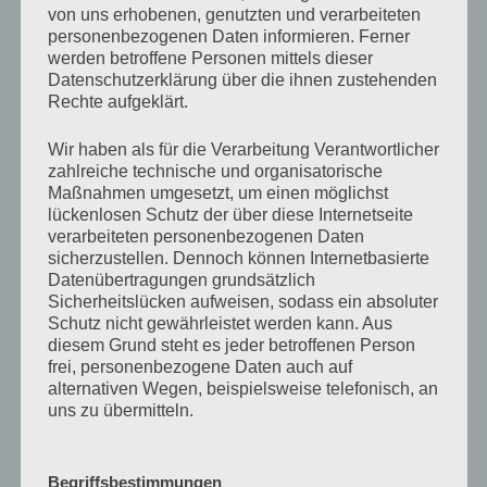
von uns erhobenen, genutzten und verarbeiteten
Menge der Leute die sich derzeit mit
personenbezogenen Daten informieren. Ferner
Konfigurationsmanagement beschäftigt ist derzeit
werden betroffene Personen mittels dieser
noch sehr klein und die meisten die das Thema einmal
Datenschutzerklärung über die ihnen zustehenden
ausprobiert haben, haben das ganze auch sehr schnell
Rechte aufgeklärt.
wieder an den Nagel gehängt.
Wir haben als für die Verarbeitung Verantwortlicher
zahlreiche technische und organisatorische
Der erste Tag der Community begann mit einer
Maßnahmen umgesetzt, um einen möglichst
interaktiven Vorstellungsrunde und einem Vortrag
lückenlosen Schutz der über diese Internetseite
eines unserer Geschäftsführer. Der Vortrag war ganz
verarbeiteten personenbezogenen Daten
passabel und macht Hoffnung auf die Zukunft, wobei
sicherzustellen. Dennoch können Internetbasierte
Datenübertragungen grundsätzlich
zur Zeit wohl noch niemand so recht daran glaubt, das
Sicherheitslücken aufweisen, sodass ein absoluter
wir es wirklich erfolgreich schaffen können ein
Schutz nicht gewährleistet werden kann. Aus
einheitliches Konfigurationsmanagement auf die
diesem Grund steht es jeder betroffenen Person
Beine zu bekommen. Der sicher erfolgreichste Teile
frei, personenbezogene Daten auch auf
des ersten Tages war das Abendessen und der
alternativen Wegen, beispielsweise telefonisch, an
uns zu übermitteln.
folgende zwanglose Abend der, zumindestens mir, die
Möglichkeit gab sich kennenzulernen.
Begriffsbestimmungen