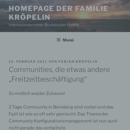
Zum
HOMEPAGE DER FAMILIE
Inhalt
KRÖPELIN
springen
Impressionen einer Buxtehuder Familie
Menü
VERÖFFENTLICHT
12. FEBRUAR 2011
VON
FABIAN KRÖPELIN
AM
Communities, die etwas andere
„Freitzeitbeschäftigung“
So endlich wieder Zuhause!
2 Tage Community in Bensberg sind vorbei und das
Fazit ist wie so oft sehr gemischt. Das Thema der
Community Konfigurationsmanagement ist nun auch
nicht gerade das einfachste.