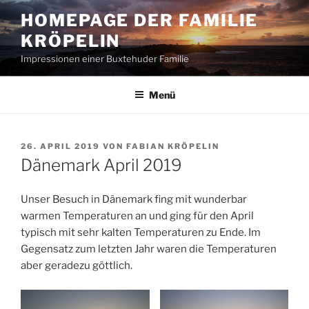
Zum
HOMEPAGE DER FAMILIE
Inhalt
KRÖPELIN
springen
Impressionen einer Buxtehuder Familie
Menü
VERÖFFENTLICHT
26. APRIL 2019
VON
FABIAN KRÖPELIN
AM
Dänemark April 2019
Unser Besuch in Dänemark fing mit wunderbar
warmen Temperaturen an und ging für den April
typisch mit sehr kalten Temperaturen zu Ende. Im
Gegensatz zum letzten Jahr waren die Temperaturen
aber geradezu göttlich.