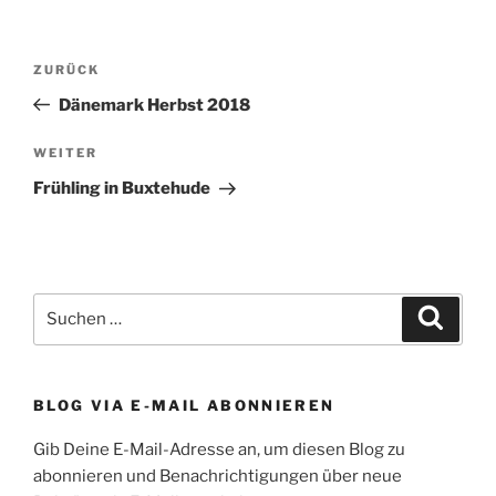
Beitragsnavigation
Vorheriger
ZURÜCK
Beitrag
Dänemark Herbst 2018
Nächster
WEITER
Beitrag
Frühling in Buxtehude
Suchen
Suche
nach:
BLOG VIA E-MAIL ABONNIEREN
Gib Deine E-Mail-Adresse an, um diesen Blog zu
abonnieren und Benachrichtigungen über neue